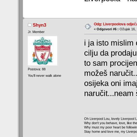
Odg: Liverpoolova odjeć
Shyn3
«
Odgovori #6 :
Ožujak 16, 
Jr. Member
i ja isto mislim 
cilju da prodaju
to sam procije
Postova: 88
možeš naručit..
You'll never walk alone
osijeka oni ima
naručit...neam 
Oh Liverpool Lou, lovely Liverpool 
Why don't you behave, love, like the
Why must my poor heart be followi
Stay home and love me, my Liverpo