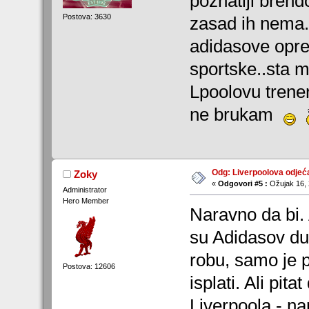
poznatiji brendo
Postova: 3630
zasad ih nema.
adidasove opre
sportske..sta mi
Lpoolovu trener
ne brukam
Odg: Liverpoolova odjeć
Zoky
«
Odgovori #5 :
Ožujak 16, 
Administrator
Hero Member
Naravno da bi.
su Adidasov du
robu, samo je p
Postova: 12606
isplati. Ali pit
Liverpoola - na