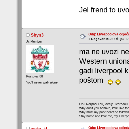
Jel frend to uvo
Odg: Liverpoolova odjeć
Shyn3
«
Odgovori #10 :
Ožujak 17,
Jr. Member
ma ne uvozi n
Western uniona
gadi liverpool 
Postova: 88
poštom
You'll never walk alone
Oh Liverpool Lou, lovely Liverpool 
Why don't you behave, love, like the
Why must my poor heart be followi
Stay home and love me, my Liverpo
Odg: Liverpoolova odjeć
weka_kt