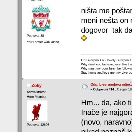
ništa me poštar
meni nešta on m
dogovor tak d
Postova: 88
You'll never walk alone
Oh Liverpool Lou, lovely Liverpool 
Why don't you behave, love, like the
Why must my poor heart be followi
Stay home and love me, my Liverpo
Odg: Liverpoolova odjeć
Zoky
«
Odgovori #14 :
Ožujak 18,
Administrator
Hero Member
Hm... da, ako t
Inače je najgor
(novo, naravno)
Postova: 12606
nikad neznaš ko