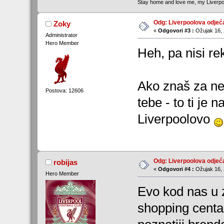
Stay home and love me, my Liverpo
Odg: Liverpoolova odjeć
Zoky
«
Odgovori #3 :
Ožujak 16, 
Administrator
Hero Member
Heh, pa nisi re
Ako znaš za n
Postova: 12606
tebe - to ti je
Liverpoolovo
Odg: Liverpoolova odjeć
robijas
«
Odgovori #4 :
Ožujak 16, 
Hero Member
Evo kod nas u z
shopping centa