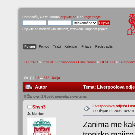
Dobrodošli,
Gost
. Molimo
prijavite se
ili se
registrirajte
.
Prijavite se korisničkim imenom, lozinkom i duljinom prijave
Forum
Pomoć
Traži
Kalendar
Prijava
Registracija
LFCCRO
»
Official LFC Supporters Club Croatia
»
OLSC HR
»
Liverpoolov
Str: [
1
]
2
3
...
372
Dolje
Autor
Tema: Liverpoolova odjeća
0 Članova i 2 Gostiju pregledava ovu temu.
Liverpoolova odjeća i osta
Shyn3
«
:
Ožujak 16, 2008, 10:48 »
Jr. Member
Zanima me kak
trenirke,majice