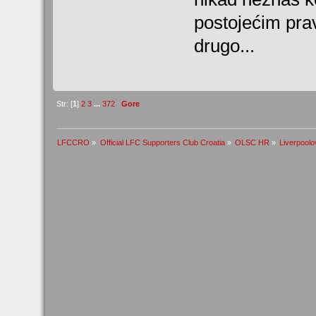
postojećim prav
drugo...
Str: [
1
]
2
3
...
372
Gore
LFCCRO
»
Official LFC Supporters Club Croatia
»
OLSC HR
»
Liverpoolov