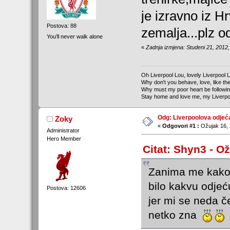
je izravno iz H
Postova: 88
zemalja...plz 
You'll never walk alone
«
Zadnja izmjena: Studeni 21, 2012,
Oh Liverpool Lou, lovely Liverpool 
Why don't you behave, love, like the
Why must my poor heart be followi
Stay home and love me, my Liverpo
Odg: Liverpoolova odjeć
Zoky
«
Odgovori #1 :
Ožujak 16, 
Administrator
Hero Member
Citat: Shyn3 - Ož
Zanima me kako 
bilo kakvu odjeć
Postova: 12606
jer mi se neda č
netko zna