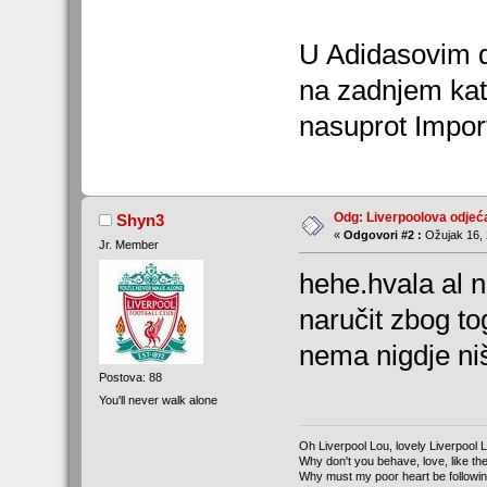
U Adidasovim d
na zadnjem kat
nasuprot Import
Odg: Liverpoolova odjeć
Shyn3
«
Odgovori #2 :
Ožujak 16, 
Jr. Member
hehe.hvala al n
naručit zbog to
nema nigdje n
Postova: 88
You'll never walk alone
Oh Liverpool Lou, lovely Liverpool 
Why don't you behave, love, like the
Why must my poor heart be followi