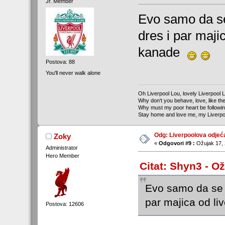
Jr. Member
Evo samo da se
dres i par majic
kanade
Postova: 88
You'll never walk alone
Oh Liverpool Lou, lovely Liverpool 
Why don't you behave, love, like the
Why must my poor heart be followi
Stay home and love me, my Liverpo
Odg: Liverpoolova odjeć
Zoky
«
Odgovori #9 :
Ožujak 17, 
Administrator
Hero Member
Citat: Shyn3 - Ož
Evo samo da se 
par majica od li
Postova: 12606