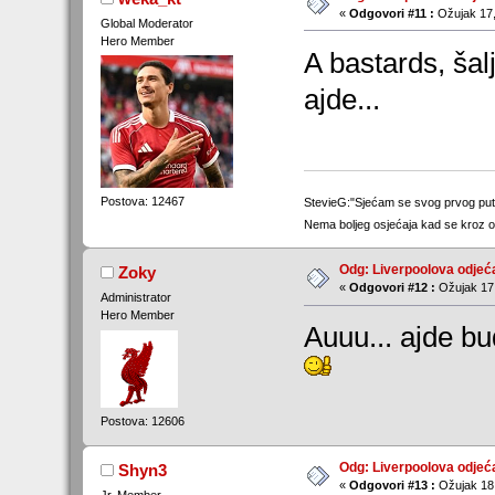
«
Odgovori #11 :
Ožujak 17,
Global Moderator
Hero Member
A bastards, šal
ajde...
Postova: 12467
StevieG:"Sjećam se svog prvog p
Nema boljeg osjećaja kad se kroz o
Odg: Liverpoolova odjeć
Zoky
«
Odgovori #12 :
Ožujak 17,
Administrator
Hero Member
Auuu... ajde bu
Postova: 12606
Odg: Liverpoolova odjeć
Shyn3
«
Odgovori #13 :
Ožujak 18,
Jr. Member