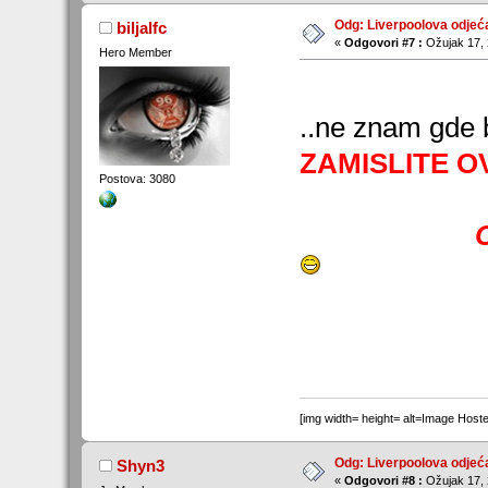
Odg: Liverpoolova odjeć
biljalfc
«
Odgovori #7 :
Ožujak 17, 
Hero Member
..ne znam gde b
ZAMISLITE 
Postova: 3080
[img width= height= alt=Image Host
Odg: Liverpoolova odjeć
Shyn3
«
Odgovori #8 :
Ožujak 17, 