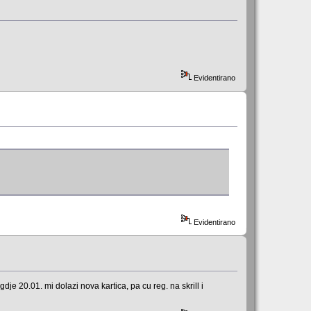
Evidentirano
Evidentirano
je 20.01. mi dolazi nova kartica, pa cu reg. na skrill i