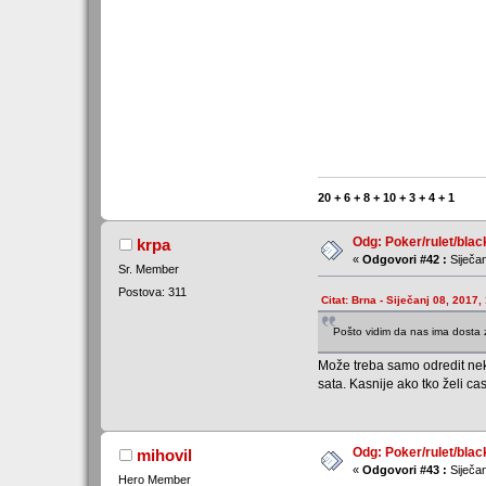
20 + 6 + 8 + 10 + 3 + 4 + 1
Odg: Poker/rulet/blac
krpa
«
Odgovori #42 :
Siječan
Sr. Member
Postova: 311
Citat: Brna - Siječanj 08, 2017,
Pošto vidim da nas ima dosta 
Može treba samo odredit neko 
sata. Kasnije ako tko želi cas
Odg: Poker/rulet/blac
mihovil
«
Odgovori #43 :
Siječan
Hero Member