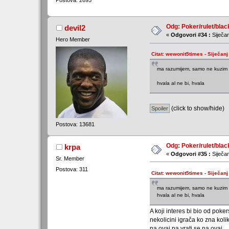
Postova: 2695
Odg: Poker/rulet/blac
devil2
«
Odgovori #34 :
Siječan
Hero Member
Citat: wewonit5times - Siječanj
ma razumijem, samo ne kuzim ka
hvala al ne bi, hvala
(click to show/hide)
Postova: 13681
Odg: Poker/rulet/blac
krpa
«
Odgovori #35 :
Siječan
Sr. Member
Postova: 311
Citat: wewonit5times - Siječanj
ma razumijem, samo ne kuzim ka
hvala al ne bi, hvala
A koji interes bi bio od poker
nekolicini igrača ko zna kol
na ovaj pa vrati se na ovaj...