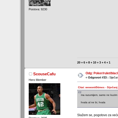
Postova: 9230
20 + 6 + 8 + 10 + 3 + 4 + 1
Odg: Poker/rulet/blac
ScouseCafu
«
Odgovori #33 :
Siječan
Hero Member
Citat: wewonit5times - Siječanj
ma razumijem, samo ne kuzim ka
hvala al ne bi, hvala
Slažem se, pogotovo za veće