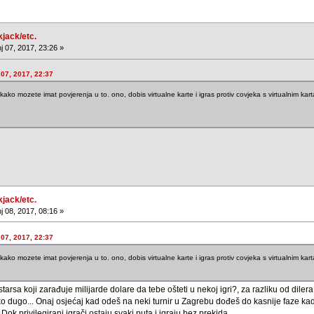
kjack/etc.
j 07, 2017, 23:26 »
 07, 2017, 22:37
ko mozete imat povjerenja u to. ono, dobis virtualne karte i igras protiv covjeka s virtualnim ka
kjack/etc.
j 08, 2017, 08:16 »
 07, 2017, 22:37
ko mozete imat povjerenja u to. ono, dobis virtualne karte i igras protiv covjeka s virtualnim ka
starsa koji zarađuje milijarde dolare da tebe ošteti u nekoj igri?, za razliku od diler
iko dugo... Onaj osjećaj kad odeš na neki turnir u Zagrebu dođeš do kasnije faze kad
. Dok privilegirani igrači ostaju svaki puta i igraju bez prekida.