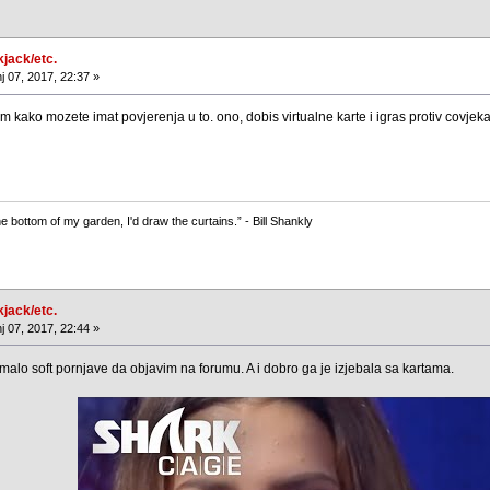
kjack/etc.
j 07, 2017, 22:37 »
kako mozete imat povjerenja u to. ono, dobis virtualne karte i igras protiv covjek
e bottom of my garden, I'd draw the curtains.” - Bill Shankly
kjack/etc.
j 07, 2017, 22:44 »
 malo soft pornjave da objavim na forumu. A i dobro ga je izjebala sa kartama.