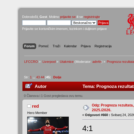
Dobrodošli,
Gost
. Molimo
prijavite se
ili se
registrirajte
.
Prijavite se korisničkim imenom, lozinkom i duljinom prijave
Forum
Pomoć
Traži
Kalendar
Prijava
Registracija
LFCCRO
»
Liverpool
»
Utakmice
(Moderator:
adn4n
) »
Prognoza rezultata
Str:
1
...
43
44
[
45
]
Dolje
Autor
Tema: Prognoza rezultata
0 Članova i 1 Gost pregledava ovu temu.
Odg: Prognoza rezultata,
red
2025./2026.
Hero Member
«
Odgovori #660 :
Svibanj 24, 2026
4:1