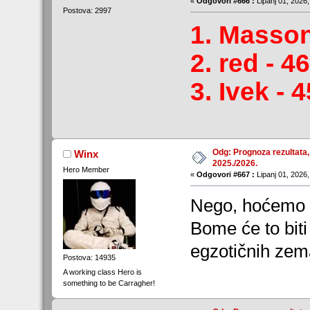
«
Odgovori #666 :
Lipanj 01, 2026,
Postova: 2997
1. Masson
2. red - 
3. Ivek -
Odg: Prognoza rezultata,
Winx
2025./2026.
Hero Member
«
Odgovori #667 :
Lipanj 01, 2026,
Nego, hoćemo s
Bome će to biti 
egzotičnih zema
Postova: 14935
A working class Hero is
something to be Carragher!