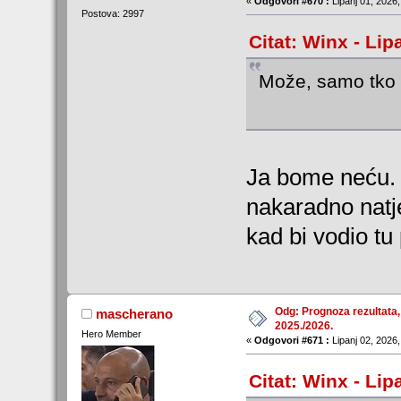
«
Odgovori #670 :
Lipanj 01, 2026,
Postova: 2997
Citat: Winx - Lip
Može, samo tko ć
Ja bome neću. 
nakaradno natje
kad bi vodio t
Odg: Prognoza rezultata,
mascherano
2025./2026.
Hero Member
«
Odgovori #671 :
Lipanj 02, 2026,
Citat: Winx - Lip