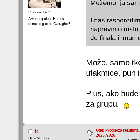
Možemo, ja sam
Postova: 14935
I nas rasporedim
A working class Hero is
something to be Carragher!
napravimo malo d
do finala i imam
Može, samo tko 
utakmice, pun ih
Plus, ako bude 
za grupu.
Odg: Prognoza rezultata,
lfc
2025./2026.
Hero Member