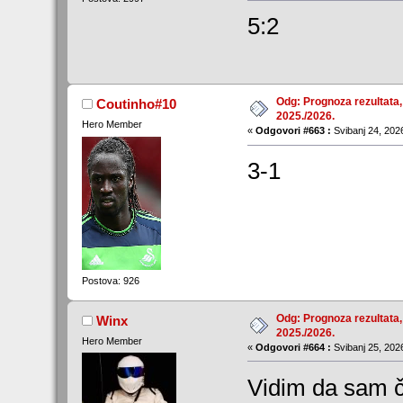
5:2
Odg: Prognoza rezultata,
Coutinho#10
2025./2026.
Hero Member
«
Odgovori #663 :
Svibanj 24, 2026
3-1
Postova: 926
Odg: Prognoza rezultata,
Winx
2025./2026.
Hero Member
«
Odgovori #664 :
Svibanj 25, 2026
Vidim da sam ča