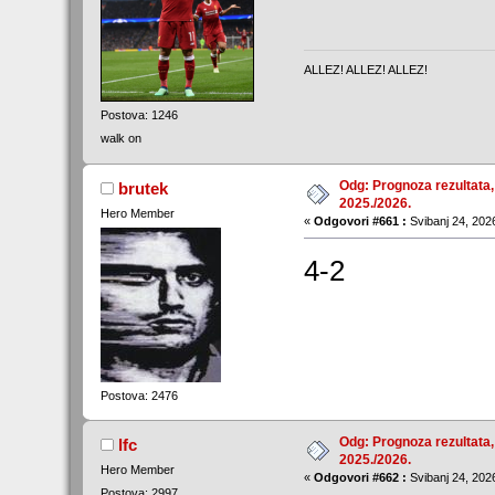
ALLEZ! ALLEZ! ALLEZ!
Postova: 1246
walk on
Odg: Prognoza rezultata,
brutek
2025./2026.
Hero Member
«
Odgovori #661 :
Svibanj 24, 2026
4-2
Postova: 2476
Odg: Prognoza rezultata,
lfc
2025./2026.
Hero Member
«
Odgovori #662 :
Svibanj 24, 2026
Postova: 2997