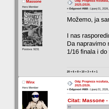
Odg: Prognoza rezultata,
Massone
2025./2026.
Hero Member
«
Odgovori #668 :
Lipanj 01, 2026,
Možemo, ja sa
I nas rasporedi
Da napravimo m
Postova: 9231
1/16 finala i d
20 + 6 + 8 + 10 + 3 + 4 + 1
Odg: Prognoza rezultata,
Winx
2025./2026.
Hero Member
«
Odgovori #669 :
Lipanj 01, 2026,
Citat: Massone -