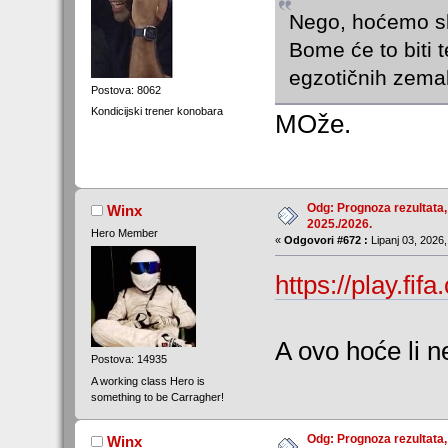
Nego, hoćemo sl
Bome će to biti t
egzotičnih zemal
Postova: 8062
Kondicijski trener konobara
MOže.
Odg: Prognoza rezultata,
Winx
2025./2026.
Hero Member
«
Odgovori #672 :
Lipanj 03, 2026,
https://play.fi
A ovo hoće li ne
Postova: 14935
A working class Hero is
something to be Carragher!
Odg: Prognoza rezultata,
Winx