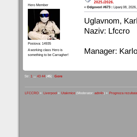
2025./2026.
Hero Member
«
Odgovori #673 :
Lipanj 08, 2026,
Uglavnom, Karlo
Naziv: Lfccro
Postova: 14935
Manager: Karl
A working class Hero is
something to be Carragher!
Str:
1
...
43
44
[
45
]
Gore
LFCCRO
»
Liverpool
»
Utakmice
(Moderator:
adn4n
) »
Prognoza rezultata