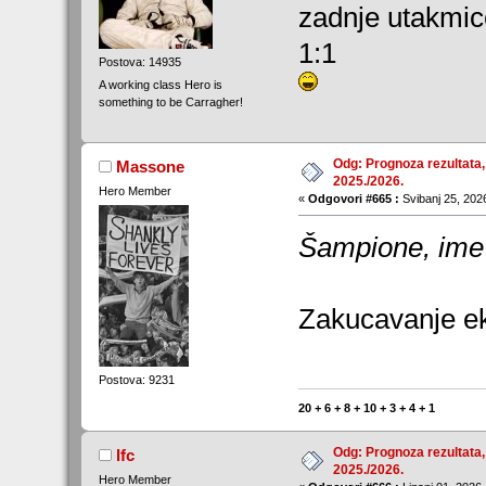
zadnje utakmic
1:1
Postova: 14935
A working class Hero is
something to be Carragher!
Odg: Prognoza rezultata,
Massone
2025./2026.
Hero Member
«
Odgovori #665 :
Svibanj 25, 2026
Šampione, ime t
Zakucavanje ek
Postova: 9231
20 + 6 + 8 + 10 + 3 + 4 + 1
Odg: Prognoza rezultata,
lfc
2025./2026.
Hero Member