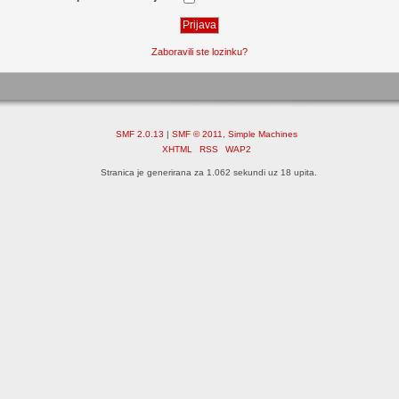
Zaboravili ste lozinku?
SMF 2.0.13
|
SMF © 2011
,
Simple Machines
XHTML
RSS
WAP2
Stranica je generirana za 1.062 sekundi uz 18 upita.