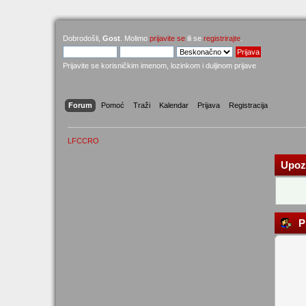
Dobrodošli,
Gost
. Molimo
prijavite se
ili se
registrirajte
.
Prijavite se korisničkim imenom, lozinkom i duljinom prijave
Forum
Pomoć
Traži
Kalendar
Prijava
Registracija
LFCCRO
Upoz
Pr