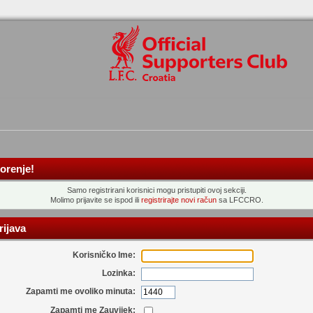
orenje!
Samo registrirani korisnici mogu pristupiti ovoj sekciji.
Molimo prijavite se ispod ili
registrirajte novi račun
sa LFCCRO.
ijava
Korisničko Ime:
Lozinka:
Zapamti me ovoliko minuta:
Zapamti me Zauvijek: