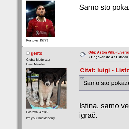
Samo sto pokaz
Postova: 15773
Odg: Aston Villa - Liverp
gento
«
Odgovori #294 :
Listopad 
Global Moderator
Hero Member
Citat: luigi - Lis
Samo sto pokaze
Istina, samo ve
Postova: 47945
igrač.
I'm your huckleberry.