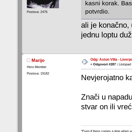
kasni korak. Bas 
potvrdio.
Postova: 2476
ali je konačno
jednu loptu du
Odg: Aston Villa - Liverp
Marijo
«
Odgovori #287 :
Listopad 
Hero Member
Postova: 19182
Nevjerojatno ka
Znači u napadu 
stvar on ili vr
"Even if there comes a time when yo