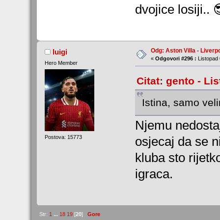
dvojice losiji.. 
Odg: Aston Villa - Liverp
luigi
«
Odgovori #296 :
Listopad 
Hero Member
Citat: gento - Li
Istina, samo vel
Njemu nedostaj
Postova: 15773
osjecaj da se n
kluba sto rije
igraca.
Str:
1
...
18
19
[
20
]
Gore