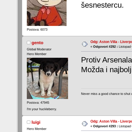
šesnestercu.
Postova: 6073
Odg: Aston Villa - Liverp
gento
«
Odgovori #292 :
Listopad 
Global Moderator
Hero Member
Protiv Arsenala
Možda i najbolji
Never miss a good chance to shut 
Postova: 47945
I'm your huckleberry.
Odg: Aston Villa - Liverp
luigi
«
Odgovori #293 :
Listopad 
Hero Member