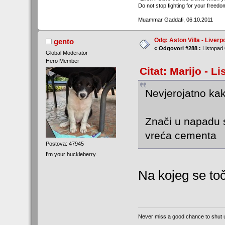
Do not stop fighting for your freedom
Muammar Gaddafi, 06.10.2011
Odg: Aston Villa - Liverp
gento
«
Odgovori #288 :
Listopad 
Global Moderator
Hero Member
Citat: Marijo - L
Nevjerojatno kak
Znači u napadu su
vreća cementa
Postova: 47945
I'm your huckleberry.
Na kojeg se to
Never miss a good chance to shut 