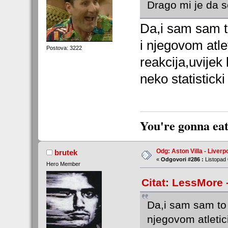
Drago mi je da 
Da,i sam sam to
i njegovom atle
Postova: 3222
reakcija,uvijek
neko statisticki
You're gonna eat
Odg: Aston Villa - Liverp
brutek
«
Odgovori #286 :
Listopad 
Hero Member
Citat: LessMore 
Da,i sam sam to 
njegovom atletic