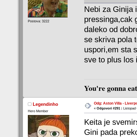
Nebi za Ginija 
pressinga,cak g
Postova: 3222
daleko od dobro
se skriva pola
uspori,em sta s
sve to plus los
You're gonna eat
Odg: Aston Villa - Liverp
Legendinho
«
Odgovori #291 :
Listopad 
Hero Member
Keita je svemir
Gini pada preko