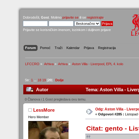
Dobrodošli,
Gost
. Molimo
prijavite se
ili se
registrirajte
.
Prijavite se korisničkim imenom, lozinkom i duljinom prijave
Forum
Pomoć
Traži
Kalendar
Prijava
Registracija
LFCCRO
»
Arhiva
»
Arhiva
»
Aston Villa - Liverpool, EPL 4. kolo 
Str:
1
...
18
19
[
20
]
Dolje
Autor
Tema: Aston Villa - Liver
0 Članova i 1 Gost pregledava ovu temu.
Odg: Aston Villa - Liverp
LessMore
«
Odgovori #285 :
Listopad 
Hero Member
Citat: gento - Li