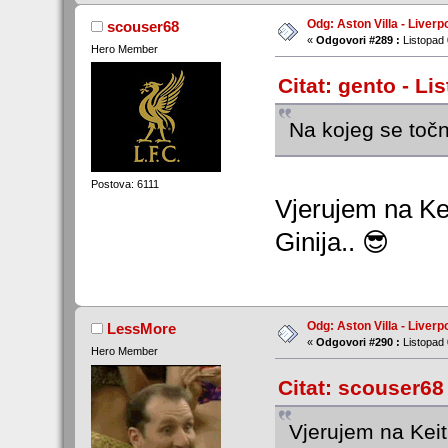
Odg: Aston Villa - Liverp
scouser68
«
Odgovori #289 :
Listopad 
Hero Member
Citat: gento - Li
Na kojeg se toč
Postova: 6111
Vjerujem na Keit
Ginija.. 😎
Odg: Aston Villa - Liverp
LessMore
«
Odgovori #290 :
Listopad 
Hero Member
Citat: scouser68
Vjerujem na Keitu