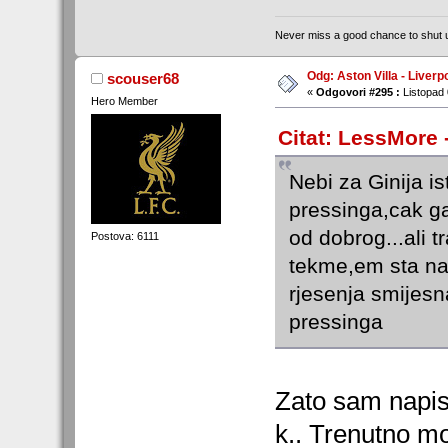
Never miss a good chance to shut 
Odg: Aston Villa - Liverp
scouser68
«
Odgovori #295 :
Listopad 
Hero Member
Citat: LessMore 
Nebi za Ginija is
pressinga,cak ga
od dobrog...ali 
Postova: 6111
tekme,em sta na
rjesenja smijesna
pressinga
Zato sam napisa
k.. Trenutno mo