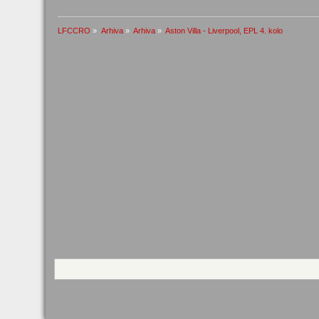
LFCCRO
»
Arhiva
»
Arhiva
»
Aston Villa - Liverpool, EPL 4. kolo 