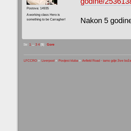
godine/253613
Postova: 14935
A working class Hero is
Nakon 5 godine
something to be Carragher!
Str:
1
...
3
4
[
5
]
Gore
LFCCRO
»
Liverpool
»
Povijest kluba
»
Anfield Road - tamo gdje žive bož