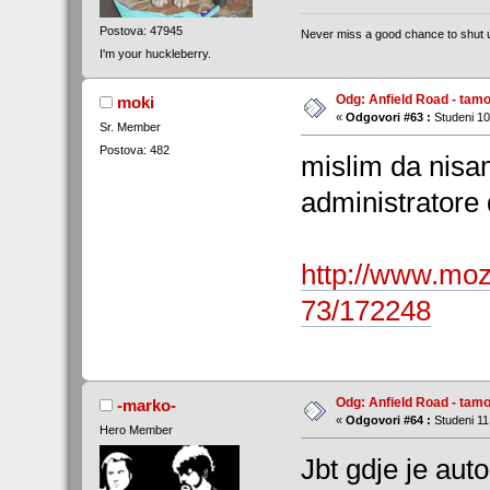
Postova: 47945
Never miss a good chance to shut 
I'm your huckleberry.
Odg: Anfield Road - tamo
moki
«
Odgovori #63 :
Studeni 10
Sr. Member
Postova: 482
mislim da nisa
administratore
http://www.moz
73/172248
Odg: Anfield Road - tamo
-marko-
«
Odgovori #64 :
Studeni 11
Hero Member
Jbt gdje je aut