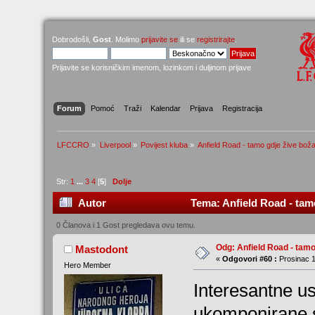
Dobrodošli,
Gost
. Molimo
prijavite se
ili se
registrirajte
.
Prijavite se korisničkim imenom, lozinkom i duljinom prijave
Forum
Pomoć
Traži
Kalendar
Prijava
Registracija
LFCCRO
»
Liverpool
»
Povijest kluba
»
Anfield Road - tamo gdje žive bož
Str:
1
...
3
4
[
5
]
Dolje
Autor
Tema: Anfield Road - tamo
0 Članova i 1 Gost pregledava ovu temu.
Odg: Anfield Road - tamo
Mastodont
«
Odgovori #60 :
Prosinac 1
Hero Member
Interesantne u
ukomponirane s