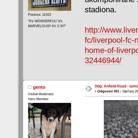
stadiona.
Postova: 11422
"It’s WONDERFUL! It’s
MARVELOUS!! It’s 3-3!!!"
http://www.live
fc/liverpool-fc
home-of-liverp
32446944/
Odg: Anfield Road - tamo
gento
«
Odgovori #61 :
Siječanj 28
Global Moderator
Hero Member