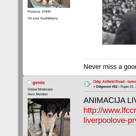
Postova: 47945
I'm your huckleberry.
Never miss a good
Odg: Anfield Road - tamo
gento
«
Odgovori #62 :
Rujan 01, 
Global Moderator
Hero Member
ANIMACIJA L
http://www.lfcc
liverpoolove-p