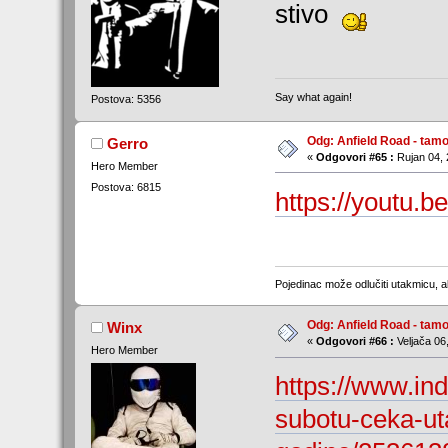
stivo
Say what again!
Postova: 5356
Odg: Anfield Road - tamo
Gerro
«
Odgovori #65 :
Rujan 04, 
Hero Member
Postova: 6815
https://youtu
Pojedinac može odlučiti utakmicu, 
Odg: Anfield Road - tamo
Winx
«
Odgovori #66 :
Veljača 06
Hero Member
https://www.ind
subotu-ceka-ut