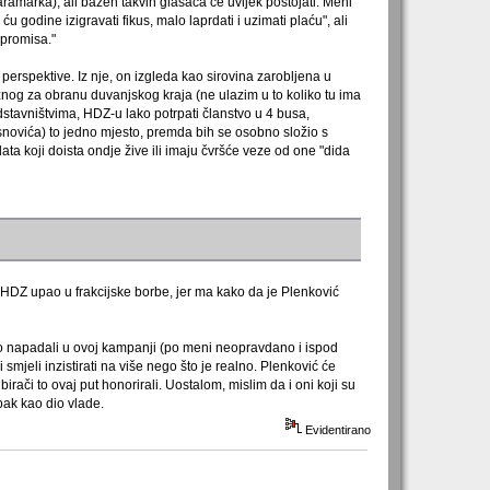
ramarka), ali bazen takvih glasača će uvijek postojati. Meni
u godine izigravati fikus, malo laprdati i uzimati plaću", ali
mpromisa."
perspektive. Iz nje, on izgleda kao sirovina zarobljena u
užnog za obranu duvanjskog kraja (ne ulazim u to koliko tu ima
stavništvima, HDZ-u lako potrpati članstvo u 4 busa,
asnovića) to jedno mjesto, premda bih se osobno složio s
ata koji doista ondje žive ili imaju čvršće veze od one "dida
a HDZ upao u frakcijske borbe, jer ma kako da je Plenković
ako napadali u ovoj kampanji (po meni neopravdano i ispod
smjeli inzistirati na više nego što je realno. Plenković će
irači to ovaj put honorirali. Uostalom, mislim da i oni koji su
pak kao dio vlade.
Evidentirano