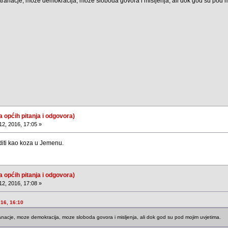
tranacje, moze demokracija, moze sloboda govora i misljenja, ali dok god su pod 
a općih pitanja i odgovora)
12, 2016, 17:05 »
uditi kao koza u Jemenu.
a općih pitanja i odgovora)
12, 2016, 17:08 »
016, 16:10
anacje, moze demokracija, moze sloboda govora i misljenja, ali dok god su pod mojim uvjetima.