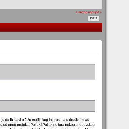
« natrag
naprijed »
ISPIS
nju da ih stavi u žižu medijskog interesa, a u društvu imaš
liku od onog projekta Puljak&Puljak ne igra nekog snobovskog