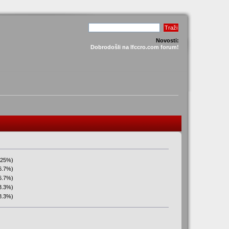
Novosti:
Dobrodošli na lfccro.com forum!
(25%)
6.7%)
6.7%)
3.3%)
(8.3%)