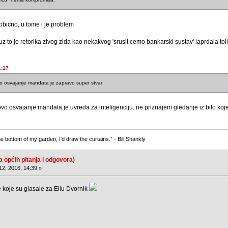
eobicno, u tome i je problem
uz to je retorika zivog zida kao nekakvog 'srusit cemo bankarski sustav' laprdala to
1:17
vo osvajanje mandata je zapravo super stvar
egovo osvajanje mandata je uvreda za inteligenciju. ne priznajem gledanje iz bilo ko
e bottom of my garden, I'd draw the curtains.” - Bill Shankly
a općih pitanja i odgovora)
12, 2016, 14:39 »
 koje su glasale za Ellu Dvornik