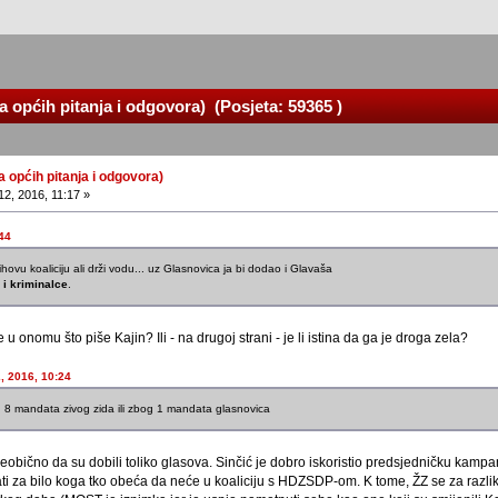
a općih pitanja i odgovora) (Posjeta: 59365 )
a općih pitanja i odgovora)
2, 2016, 11:17 »
:44
hovu koaliciju ali drži vodu... uz Glasnovica ja bi dodao i Glavaša
 i kriminalce
.
e u onomu što piše Kajin? Ili - na drugoj strani - je li istina da ga je droga zela?
2, 2016, 10:24
 8 mandata zivog zida ili zbog 1 mandata glasnovica
 neobično da su dobili toliko glasova. Sinčić je dobro iskoristio predsjedničku kampa
vati za bilo koga tko obeća da neće u koaliciju s HDZSDP-om. K tome, ŽZ se za raz