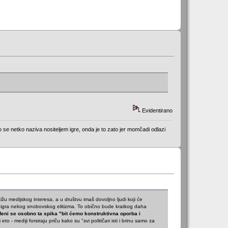
Evidentirano
o se netko naziva nositeljem igre, onda je to zato jer momčadi odlazi
žižu medijskog interesa, a u društvu imaš dovoljno ljudi koji će
e igra nekog snobovskog elitizma. To obično bude kratkog daha
eni se osobno ta spika "bit ćemo konstruktivna oporba i
li eto - mediji forsiraju priču kako su "svi političari isti i brinu samo za