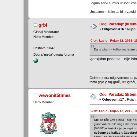
Legum servi sumus ut liberi es
Uostalom, mislim da bi hrvatskim
Odg: Paradajz (ili tem
grbi
«
Odgovori #16 :
Rujan 1
Global Moderator
Hero Member
Citat: Laslo - Rujan 12, 2016, 1
Postova: 9047
Da te pitam - koliko ima istine 
Dobra 'metla' ovoga foruma
vjerojatno podosta... nije Ist
Osim trenera odgovornost za part
tamo gdje je taj igrač, ili ti igrač
Odg: Paradajz (ili tem
wewonit5times
«
Odgovori #17 :
Rujan 
Hero Member
Citat: Laslo - Rujan 12, 2016, 1
Što se tiče Živog zida - nije n
glasovati za bilo koga tko ob
(MOST je iznimka jer je uspio 
nećemo se kaljati u žabokreči
sebe", pa se neki lože na tu 