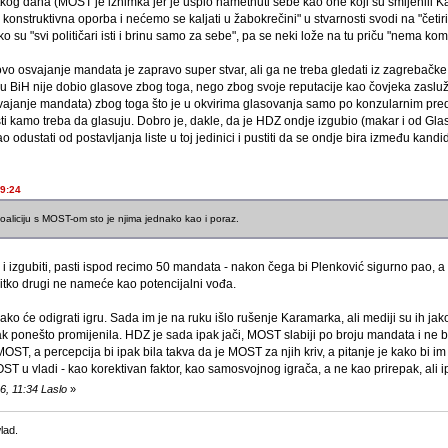
tkog daha (MOST je iznimka jer je uspio nametnuti sebe kao one koji su smijenili Ka
konstruktivna oporba i nećemo se kaljati u žabokrečini" u stvarnosti svodi na "četiri ć
ako su "svi političari isti i brinu samo za sebe", pa se neki lože na tu priču "nema ko
ovo osvajanje mandata je zapravo super stvar, ali ga ne treba gledati iz zagrebačke 
 ali u BiH nije dobio glasove zbog toga, nego zbog svoje reputacije kao čovjeka zasl
svajanje mandata) zbog toga što je u okvirima glasovanja samo po konzularnim pred
esti kamo treba da glasuju. Dobro je, dakle, da je HDZ ondje izgubio (makar i od Gl
dustati od postavljanja liste u toj jedinici i pustiti da se ondje bira između kandid
09:24
koaliciju s MOST-om sto je njima jednako kao i poraz.
 i izgubiti, pasti ispod recimo 50 mandata - nakon čega bi Plenković sigurno pao, 
itko drugi ne nameće kao potencijalni vođa.
ko će odigrati igru. Sada im je na ruku išlo rušenje Karamarka, ali mediji su ih j
pak ponešto promijenila. HDZ je sada ipak jači, MOST slabiji po broju mandata i ne bi 
ST, a percepcija bi ipak bila takva da je MOST za njih kriv, a pitanje je kako bi im b
ST u vladi - kao korektivan faktor, kao samosvojnog igrača, a ne kao prirepak, ali i
6, 11:34 Laslo
»
lad.