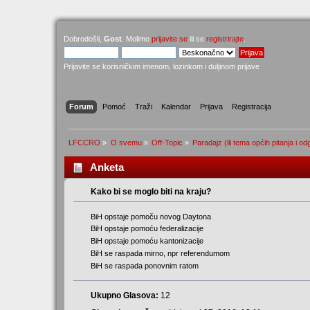
Dobrodošli,
Gost
. Molimo
prijavite se
ili se
registrirajte
.
Prijavite se korisničkim imenom, lozinkom i duljinom prijave
Forum
Pomoć
Traži
Kalendar
Prijava
Registracija
LFCCRO
»
O svemu
»
Off-Topic
»
Paradajz (ili tema općih pitanja i o
Anketa
Kako bi se moglo biti na kraju?
BiH opstaje pomoču novog Daytona
BiH opstaje pomoću federalizacije
BiH opstaje pomoću kantonizacije
BiH se raspada mirno, npr referendumom
BiH se raspada ponovnim ratom
Ukupno Glasova:
12