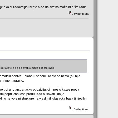
 ako si zadovoljio uvjete a ne da svatko može bilo što raditi
Evidentirano
io uvjete a ne da svatko može bilo što raditi
tomatski dobiva 1 clana u saboru. To sto se nesto (a i nije
no njime napravio.
ne trpi unutarstranacku opoziciju, cim nesto kazes protiv
 poprilicno lose produ. Kad bi shvatili da je
to ne vole ni strukture na vlasti niti glasacka baza (i lijevih i
Evidentirano