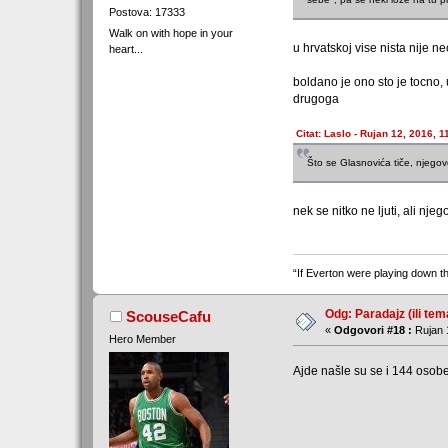
Postova: 17333
Walk on with hope in your
u hrvatskoj vise nista nije n
heart...
boldano je ono sto je tocno, 
drugoga
Citat: Laslo - Rujan 12, 2016, 1
Što se Glasnovića tiče, njego
nek se nitko ne ljuti, ali nj
“If Everton were playing down th
Odg: Paradajz (ili tem
ScouseCafu
«
Odgovori #18 :
Rujan 
Hero Member
Ajde našle su se i 144 osobe