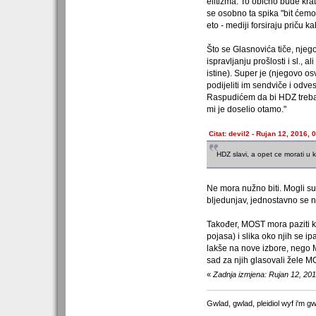
elitizma. To obično bude kra
se osobno ta spika "bit ćemo 
eto - mediji forsiraju priču k
Što se Glasnovića tiče, njeg
ispravljanju prošlosti i sl.,
istine). Super je (njegovo o
podijeliti im sendviče i odv
Raspudićem da bi HDZ trebao o
mi je doselio otamo."
Citat: devil2 - Rujan 12, 2016, 
HDZ slavi, a opet ce morati u 
Ne mora nužno biti. Mogli su
bljedunjav, jednostavno se n
Također, MOST mora paziti ka
pojasa) i slika oko njih se i
lakše na nove izbore, nego MO
sad za njih glasovali žele MO
«
Zadnja izmjena: Rujan 12, 201
Gwlad, gwlad, pleidiol wyf i'm gw