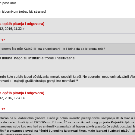
se possimus!
 izbornikom trebao biti stranac!
a općih pitanja i odgovora)
2, 2016, 11:32 »
1:17
u onomu što piše Kajin? Ili - na drugoj strani - je li istina da ga je droga zela?
ra imuna, nego su institucije trome i neefikasne
ije koje su bile ispod očekivanja, moraju snositi i igrači. Ne sporedni, nego oni najvažniji. Ak
i, odvedu... najbolji igrači određuju gornji limit momčadi!!!
a općih pitanja i odgovora)
12, 2016, 12:41 »
1:17
eobično da su dobili toliko glasova. Sinčić je dobro iskoristio predsjedničku kampanju da ih stavi u 
eća da neće u koaliciju s HDZSDP-om. K tome, ŽZ se za razliku od onog projekta Puljak&Puljak n
nametnuti sebe kao one koji su smijenili Karamarka), ali bazen takvih glasača će uvijek postojati.
M
ni" u stvarnosti svodi na "četiri ću godine izigravati fikus, malo laprdati i uzimati plaću
", a
priču "nema kompromisa."