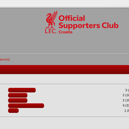
dgovora)
3 
2 (1
2 (1
4 (3
1 