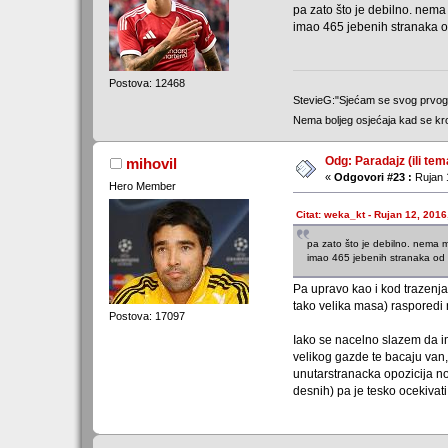
pa zato što je debilno. nema
imao 465 jebenih stranaka od
Postova: 12468
StevieG:"Sjećam se svog prvo
Nema boljeg osjećaja kad se kr
Odg: Paradajz (ili tem
mihovil
«
Odgovori #23 :
Rujan 
Hero Member
Citat: weka_kt - Rujan 12, 2016
pa zato što je debilno. nema m
imao 465 jebenih stranaka od k
Pa upravo kao i kod trazenja 
tako velika masa) rasporedi n
Postova: 17097
Iako se nacelno slazem da ima
velikog gazde te bacaju van,
unutarstranacka opozicija norm
desnih) pa je tesko ocekivat