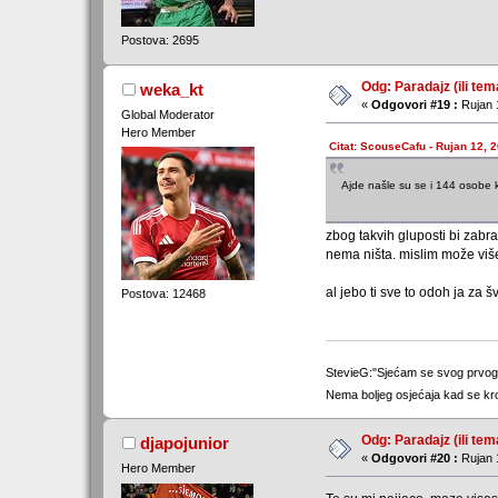
Postova: 2695
Odg: Paradajz (ili tem
weka_kt
«
Odgovori #19 :
Rujan 
Global Moderator
Hero Member
Citat: ScouseCafu - Rujan 12, 
Ajde našle su se i 144 osobe k
zbog takvih gluposti bi zabr
nema ništa. mislim može više
al jebo ti sve to odoh ja za 
Postova: 12468
StevieG:"Sjećam se svog prvo
Nema boljeg osjećaja kad se kr
Odg: Paradajz (ili tem
djapojunior
«
Odgovori #20 :
Rujan 
Hero Member