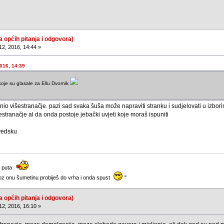
a općih pitanja i odgovora)
12, 2016, 14:44 »
2016, 14:39
oje su glasale za Ellu Dvornik
anio višestranačje. pazi sad svaka šuša može napraviti stranku i sudjelovati u izbor
stranačje al da onda postoje jebački uvjeti koje moraš ispuniti
švedsku
g puta
oz onu šumetinu probiješ do vrha i onda spust
"
a općih pitanja i odgovora)
12, 2016, 16:10 »