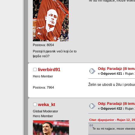
Te su mi najjace, moze vises
Postova: 8054
Postoji li pjesnik veći koji će to
ljepše reći?
Odg: Paradajz (ili tem
liverbird91
«
Odgovori #21 :
Rujan 
Hero Member
Želin se ubosti u žilu i prob
Postova: 7964
Odg: Paradajz (ili tem
weka_kt
«
Odgovori #22 :
Rujan 
Global Moderator
Hero Member
Citat: djapojunior - Rujan 12, 2
Te su mi najjace, moze visestr