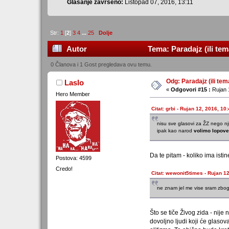
Glasanje završeno:
Listopad 07, 2016, 13:11
Str:
1
[
2
]
3
4
...
25
Dolje
Autor
Tema: Paradajz (ili tem
0 Članova i 1 Gost pregledava ovu temu.
Odg: Paradajz (ili tem
Laslo
«
Odgovori #15 :
Rujan 1
Hero Member
Citat: grbi - Rujan 12, 2016, 10
nisu sve glasovi za ŽZ nego nji
ipak kao narod
volimo lopove
Da te pitam - koliko ima istin
Postova: 4599
Credo!
Citat: wewonit5times - Rujan 1
ne znam jel me vise sram zbog
Što se tiče Živog zida - nije
dovoljno ljudi koji će glaso