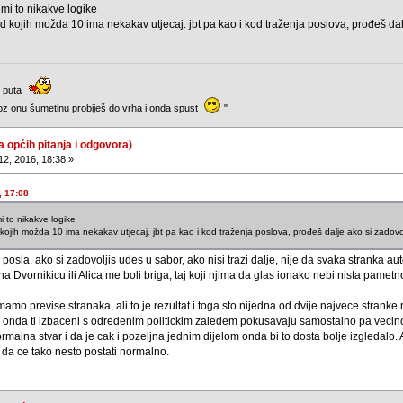
 mi to nikakve logike
 kojih možda 10 ima nekakav utjecaj. jbt pa kao i kod traženja poslova, prođeš dalje
g puta
oz onu šumetinu probiješ do vrha i onda spust
"
a općih pitanja i odgovora)
12, 2016, 18:38 »
, 17:08
i to nikakve logike
ojih možda 10 ima nekakav utjecaj. jbt pa kao i kod traženja poslova, prođeš dalje ako si zadovolj
posla, ako si zadovoljis udes u sabor, ako nisi trazi dalje, nije da svaka stranka au
a Dvornikicu ili Alica me boli briga, taj koji njima da glas ionako nebi nista pamet
mo previse stranaka, ali to je rezultat i toga sto nijedna od dvije najvece stranke 
 onda ti izbaceni s odredenim politickim zaledem pokusavaju samostalno pa vecinom
alna stvar i da je cak i pozeljna jednim dijelom onda bi to dosta bolje izgledalo. Ali 
i da ce tako nesto postati normalno.