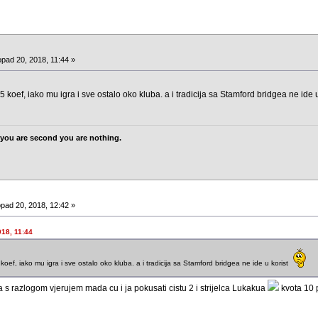
opad 20, 2018, 11:44 »
koef, iako mu igra i sve ostalo oko kluba. a i tradicija sa Stamford bridgea ne ide 
 If you are second you are nothing.
opad 20, 2018, 12:42 »
018, 11:44
oef, iako mu igra i sve ostalo oko kluba. a i tradicija sa Stamford bridgea ne ide u korist
kva s razlogom vjerujem mada cu i ja pokusati cistu 2 i strijelca Lukakua
kvota 10 