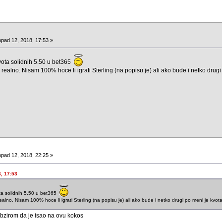
opad 12, 2018, 17:53 »
kvota solidnih 5.50 u bet365
 realno. Nisam 100% hoce li igrati Sterling (na popisu je) ali ako bude i netko drugi
opad 12, 2018, 22:25 »
8, 17:53
ota solidnih 5.50 u bet365
ealno. Nisam 100% hoce li igrati Sterling (na popisu je) ali ako bude i netko drugi po meni je kvot
a obzirom da je isao na ovu kokos