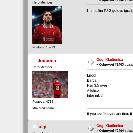
Hero Member
I ja mislim PSG golove igrati,
Postova: 15773
Odg: Kladionica
dodoonn
«
Odgovori #2403 :
List
Hero Member
Lpool
Barca
Psg 3.5 over
Atletico
Inter pik 2
Postova: 4718
MakeusDream
If you are first you are first.
Odg: Kladionica
luigi
«
Odgovori #2404 :
List