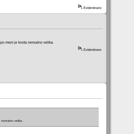
Evidentirano
 po meni je kvota nerealno velika.
Evidentirano
a nerealno velika.