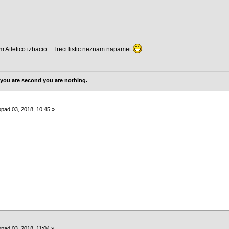
sam Atletico izbacio... Treci listic neznam napamet
 If you are second you are nothing.
opad 03, 2018, 10:45 »
opad 03, 2018, 11:04 »