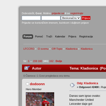
Dobrodošli,
Gost
. Molimo
prijavite se
ili se
registrirajte
.
Prijavite se korisničkim imenom, lozinkom i duljinom prijave
Forum
Pomoć
Traži
Kalendar
Prijava
Registracija
LFCCRO
»
O svemu
»
Off-Topic
»
Kladionica
»
Kladionica
Str:
1
...
159
160
[
161
]
162
Dolje
Autor
Tema: Kladionica (Pos
0 Članova i 1 Gost pregledava ovu temu.
Odg: Kladionica
dodoonn
«
Odgovori #2400 :
Ruja
Hero Member
Danas sam igrao ovako:
Manchester United
Leicester daje gol