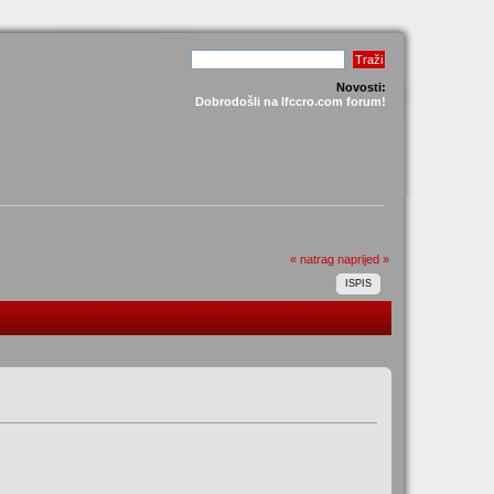
Novosti:
Dobrodošli na lfccro.com forum!
« natrag
naprijed »
ISPIS