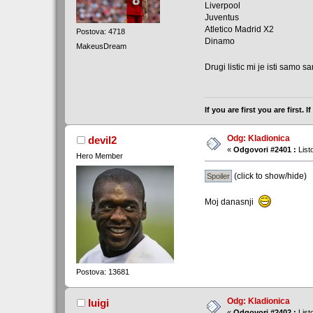
Liverpool
Juventus
Atletico Madrid X2
Postova: 4718
Dinamo
MakeusDream
Drugi listic mi je isti samo 
If you are first you are first.
Odg: Kladionica
devil2
«
Odgovori #2401 :
List
Hero Member
(click to show/hide)
Moj danasnji
Postova: 13681
Odg: Kladionica
luigi
«
Odgovori #2402 :
List