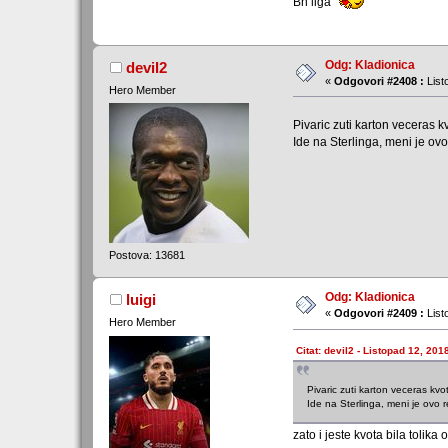
Bh liga
Odg: Kladionica
devil2
«
Odgovori #2408 :
List
Hero Member
Pivaric zuti karton veceras 
Ide na Sterlinga, meni je ovo
Postova: 13681
Odg: Kladionica
luigi
«
Odgovori #2409 :
List
Hero Member
Citat: devil2 - Listopad 12, 201
Pivaric zuti karton veceras kv
Ide na Sterlinga, meni je ovo r
zato i jeste kvota bila tolik