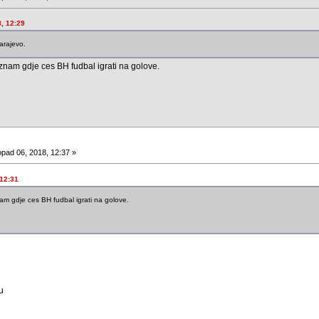
8, 12:29
arajevo.
 znam gdje ces BH fudbal igrati na golove.
opad 06, 2018, 12:37 »
 12:31
nam gdje ces BH fudbal igrati na golove.
u