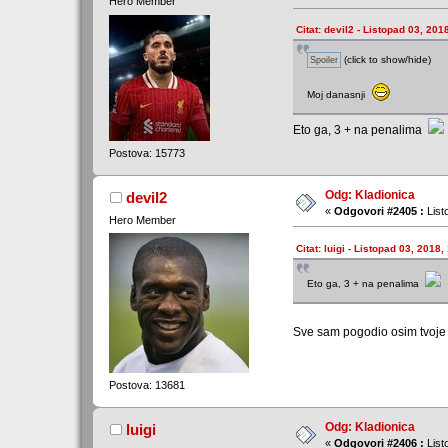
Hero Member
Citat: devil2 - Listopad 03, 201
(click to show/hide)
Moj danasnji
Eto ga, 3 + na penalima
Postova: 15773
Odg: Kladionica
devil2
«
Odgovori #2405 :
List
Hero Member
Citat: luigi - Listopad 03, 2018,
Eto ga, 3 + na penalima
Sve sam pogodio osim tvoje
Postova: 13681
Odg: Kladionica
luigi
«
Odgovori #2406 :
List