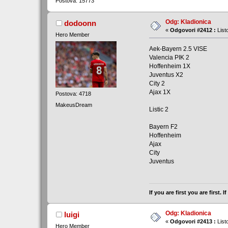
Postova: 15773
Odg: Kladionica
dodoonn
«
Odgovori #2412 :
List
Hero Member
Aek-Bayern 2.5 VISE
Valencia PIK 2
Hoffenheim 1X
Juventus X2
City 2
Ajax 1X
Postova: 4718
MakeusDream
Listic 2
Bayern F2
Hoffenheim
Ajax
City
Juventus
If you are first you are first.
Odg: Kladionica
luigi
«
Odgovori #2413 :
List
Hero Member