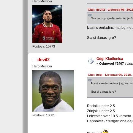
Hero Member
Citat: devil2 - Listopad 06, 201
Sve sam pogodio osim tvoje S
Izasli s omladincima jbg, ne
Sta si danas igro?
Postova: 15773
Odg: Kladionica
devil2
«
Odgovori #2407 :
List
Hero Member
Citat: luigi - Listopad 06, 2018,
Izasli s omladincima jbg, ne z
Sta si danas igro?
Radnik under 2.5
Zrinjski under 2.5
Postova: 13681
Leicester over 10.5 kornera
Hannover - Stuttgart oba daj