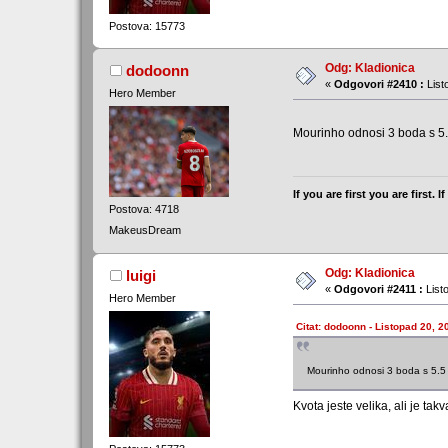
Postova: 15773
Odg: Kladionica
dodoonn
«
Odgovori #2410 :
List
Hero Member
Mourinho odnosi 3 boda s 5.5 
If you are first you are first.
Postova: 4718
MakeusDream
Odg: Kladionica
luigi
«
Odgovori #2411 :
List
Hero Member
Citat: dodoonn - Listopad 20, 2
Mourinho odnosi 3 boda s 5.5 k
Kvota jeste velika, ali je ta