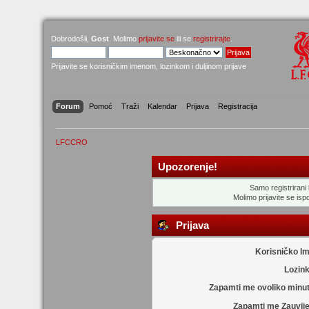
Dobrodošli,
Gost
. Molimo
prijavite se
ili se
registrirajte
.
Prijavite se korisničkim imenom, lozinkom i duljinom prijave
Forum
Pomoć
Traži
Kalendar
Prijava
Registracija
LFCCRO
Upozorenje!
Samo registrirani k
Molimo prijavite se ispo
Prijava
Korisničko I
Lozin
Zapamti me ovoliko minu
Zapamti me Zauvije