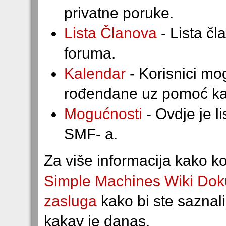
privatne poruke.
Lista Članova
- Lista čl
foruma.
Kalendar
- Korisnici mo
rođendane uz pomoć ka
Mogućnosti
- Ovdje je l
SMF- a.
Za više informacija kako ko
Simple Machines Wiki Dok
zasluga
kako bi ste saznal
kakav je danas.