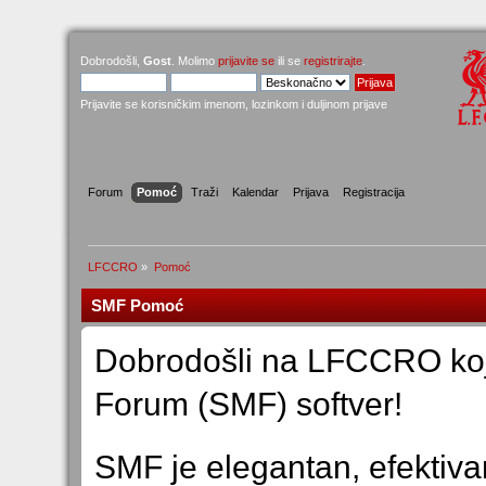
Dobrodošli,
Gost
. Molimo
prijavite se
ili se
registrirajte
.
Prijavite se korisničkim imenom, lozinkom i duljinom prijave
Forum
Pomoć
Traži
Kalendar
Prijava
Registracija
LFCCRO
»
Pomoć
SMF Pomoć
Dobrodošli na LFCCRO koj
Forum (SMF) softver!
SMF je elegantan, efektiva