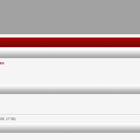
len
026, 17:36)