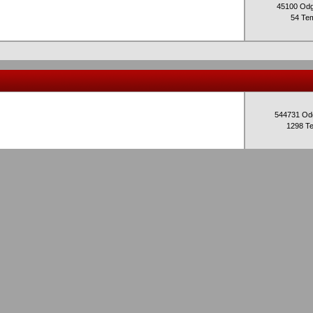
45100 Od
54 Te
544731 Od
1298 T