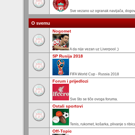
Sve vezano uz ogranak navijača, dogovo
O svemu
Nogomet
A da nije vezan uz Liverpool ;)
SP Rusija 2018
FIFA World Cup - Russia 2018
Forum i prijedlozi
Sve što se tiče ovoga foruma.
Ostali sportovi
Tenis, rukomet, košarka, plivanje s ribic
Off-Topic