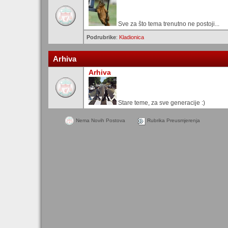
Sve za što tema trenutno ne postoji...
Podrubrike
:
Kladionica
Arhiva
Arhiva
Stare teme, za sve generacije :)
Nema Novih Postova
Rubrika Preusmjerenja