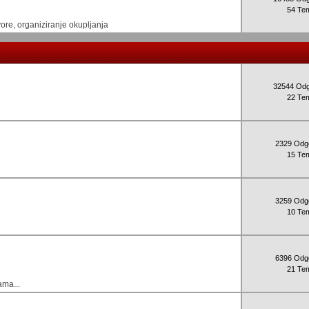
54 Te
re, organiziranje okupljanja
32544 Od
22 Te
2329 Odg
15 Te
3259 Odg
10 Te
6396 Odg
21 Te
ama...