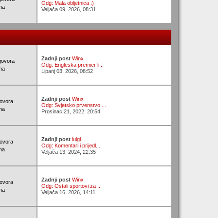
Odg: Mala obljetnica :)
ma
Veljača 09, 2026, 08:31
Zadnji post
Winx
govora
Odg: Engleska premier li...
ma
Lipanj 03, 2026, 08:52
Zadnji post
Winx
ovora
Odg: Svjetsko prvenstvo ...
ma
Prosinac 21, 2022, 20:54
Zadnji post
luigi
ovora
Odg: Komentari i prijedl...
ma
Veljača 13, 2024, 22:35
Zadnji post
Winx
ovora
Odg: Ostali sportovi za ...
ma
Veljača 16, 2026, 14:11