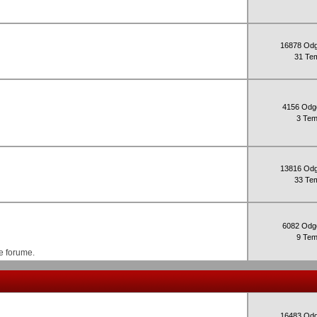
16878 Od
31 Te
4156 Odg
3 Te
13816 Od
33 Te
6082 Odg
9 Te
e forume.
16483 Od