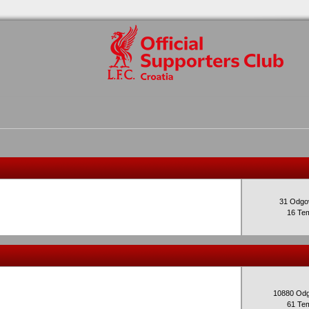
31 Odgo
16 Te
10880 Od
61 Te