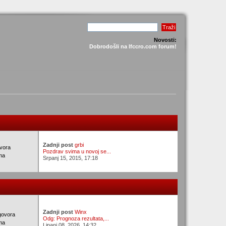
Novosti:
Dobrodošli na lfccro.com forum!
Zadnji post
grbi
vora
Pozdrav svima u novoj se...
ma
Srpanj 15, 2015, 17:18
Zadnji post
Winx
govora
Odg: Prognoza rezultata,...
ma
Lipanj 08, 2026, 14:32