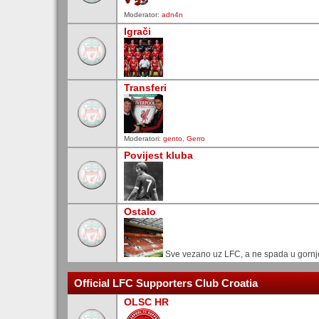
Moderator:
adn4n
Igrači
Transferi
Moderatori:
gento
,
Gerro
Povijest kluba
Ostalo
Sve vezano uz LFC, a ne spada u gornj
Official LFC Supporters Club Croatia
OLSC HR