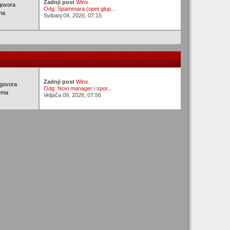
Zadnji post
Winx
govora
Odg: Spammara (opet glup...
ma
Svibanj 04, 2026, 07:15
Zadnji post
Winx
govora
Odg: Novi manager i spor...
ema
Veljača 09, 2026, 07:56