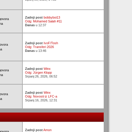
Zadnji post
bobbyboi13
govora
Odg: Mohamed Salah #11
ma
Danas
u 12:37
Zadnji post
IvoF/Tosh
ovora
Odg: Transferi 2026
ma
Danas
u 13:46
Zadnji post
Winx
govora
Odg: Jürgen Klopp
ma
Srpanj 26, 2026, 06:52
Zadnji post
Winx
ovora
Odg: Novosti iz LFC-a
ma
Srpanj 16, 2026, 12:31
Zadnji post
Amon
govora