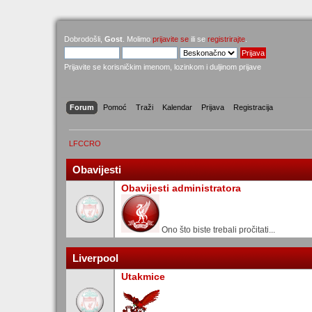
Dobrodošli,
Gost
. Molimo
prijavite se
ili se
registrirajte
.
Prijavite se korisničkim imenom, lozinkom i duljinom prijave
Forum
Pomoć
Traži
Kalendar
Prijava
Registracija
LFCCRO
Obavijesti
Obavijesti administratora
Ono što biste trebali pročitati...
Liverpool
Utakmice