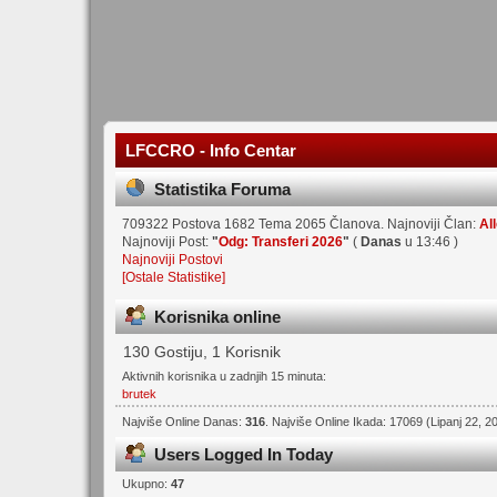
LFCCRO - Info Centar
Statistika Foruma
709322 Postova 1682 Tema 2065 Članova. Najnoviji Član:
Al
Najnoviji Post:
"
Odg: Transferi 2026
"
(
Danas
u 13:46 )
Najnoviji Postovi
[Ostale Statistike]
Korisnika online
130 Gostiju, 1 Korisnik
Aktivnih korisnika u zadnjih 15 minuta:
brutek
Najviše Online Danas:
316
. Najviše Online Ikada: 17069 (Lipanj 22, 2
Users Logged In Today
Ukupno:
47