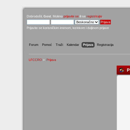
Dobrodošli,
Gost
. Molimo
prijavite se
ili se
registrirajte
.
Prijavite se korisničkim imenom, lozinkom i duljinom prijave
Forum
Pomoć
Traži
Kalendar
Prijava
Registracija
LFCCRO
»
Prijava
Pr