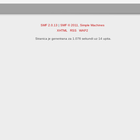
SMF 2.0.13
|
SMF © 2011
,
Simple Machines
XHTML
RSS
WAP2
Stranica je generirana za 1.076 sekundi uz 14 upita.