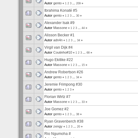
Autor
gento
«
1
2
3
...
209
»
Ibrahima Konaté #5
Autor
gento
«
1
2
3
...
30
»
Alexander Isak #9
Autor
Massone
«
1
2
3
...
44
»
Alisson Becker #1
Autor
adn4n
«
1
2
3
...
34
»
Virgil van Dijk #4
Autor
Coutinho#10
«
1
2
3
...
68
»
Hugo Ekitike #22
Autor
Massone
«
1
2
3
...
15
»
Andrew Robertson #26
Autor
gento
«
1
2
3
...
34
»
Jeremie Frimpong #30
Autor
gento
«
1
2
3
»
Florian Wirtz #7
Autor
Massone
«
1
2
3
...
33
»
Joe Gomez #2
Autor
gento
«
1
2
3
...
38
»
Ryan Gravenberch #38
Autor
zengy
«
1
2
3
...
20
»
Rio Ngumoha #