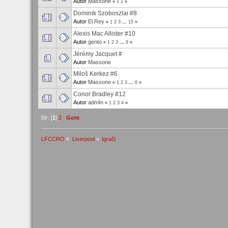
Autor
Massone
«
1
2
»
Dominik Szoboszlai #8
Autor
El Rey
«
1
2
3
...
15
»
Alexis Mac Allister #10
Autor
gento
«
1
2
3
...
9
»
Jérémy Jacquet #
Autor
Massone
Miloš Kerkez #6
Autor
Massone
«
1
2
3
...
6
»
Conor Bradley #12
Autor
adn4n
«
1
2
3
4
»
Str: [
1
]
2
Gore
LFCCRO
»
Liverpool
»
Igrači