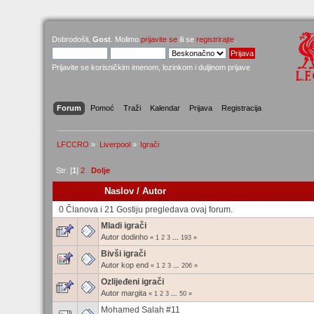
Dobrodošli,
Gost
. Molimo
prijavite se
ili se
registrirajte
.
Prijavite se korisničkim imenom, lozinkom i duljinom prijave
Forum
Pomoć
Traži
Kalendar
Prijava
Registracija
LFCCRO
»
Liverpool
»
Igrači
Str: [
1
]
2
Dolje
Naslov
/
Autor
0 Članova i 21 Gostiju pregledava ovaj forum.
Mladi igrači
Autor
dodinho
«
1
2
3
...
193
»
Bivši igrači
Autor
kop end
«
1
2
3
...
206
»
Ozlijeđeni igrači
Autor
margita
«
1
2
3
...
50
»
Mohamed Salah #11