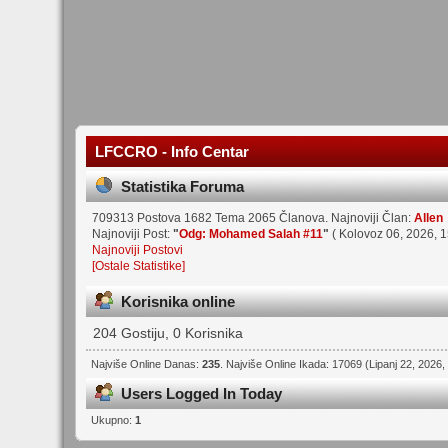
LFCCRO - Info Centar
Statistika Foruma
709313 Postova 1682 Tema 2065 Članova. Najnoviji Član:
Allen
Najnoviji Post:
"
Odg: Mohamed Salah #11
"
( Kolovoz 06, 2026, 1
Najnoviji Postovi
[Ostale Statistike]
Korisnika online
204 Gostiju, 0 Korisnika
Najviše Online Danas:
235
. Najviše Online Ikada: 17069 (Lipanj 22, 2026,
Users Logged In Today
Ukupno:
1