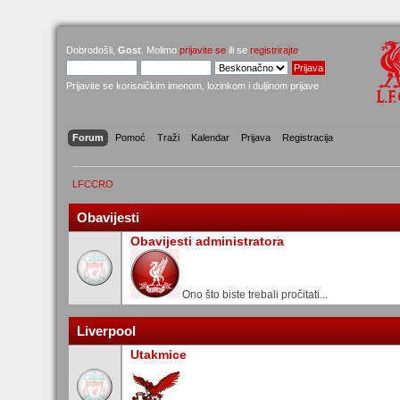
Dobrodošli,
Gost
. Molimo
prijavite se
ili se
registrirajte
.
Prijavite se korisničkim imenom, lozinkom i duljinom prijave
Forum
Pomoć
Traži
Kalendar
Prijava
Registracija
LFCCRO
Obavijesti
Obavijesti administratora
Ono što biste trebali pročitati...
Liverpool
Utakmice