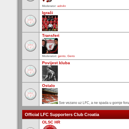
Moderator:
adn4n
Igrači
Transferi
Moderatori:
gento
,
Gerro
Povijest kluba
Ostalo
Sve vezano uz LFC, a ne spada u gornje for
Official LFC Supporters Club Croatia
OLSC HR