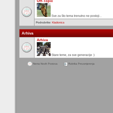
Off-Topic
Sve za što tema trenutno ne postoji...
Podrubrike
:
Kladionica
Arhiva
Arhiva
Stare teme, za sve generacije :)
Nema Novih Postova
Rubrika Preusmjerenja