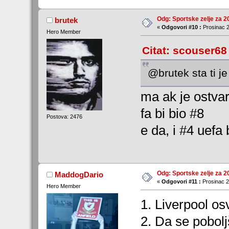
Odg: Sportske zelje za 2
brutek
«
Odgovori #10 :
Prosinac 2
Hero Member
Citat: scouser68
@brutek sta ti j
ma ak je ostvar
fa bi bio #8
Postova: 2476
e da, i #4 uefa 
Odg: Sportske zelje za 2
MaddogDario
«
Odgovori #11 :
Prosinac 2
Hero Member
1. Liverpool os
2. Da se pobolj