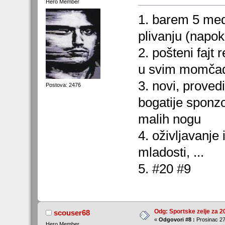
Hero Member
1. barem 5 meda
plivanju (napok
2. pošteni fajt 
u svim momčads
3. novi, proved
Postova: 2476
bogatije sponzo
malih nogu
4. oživljavanje 
mladosti, ...
5. #20 #9
Odg: Sportske zelje za 2
scouser68
«
Odgovori #8 :
Prosinac 27
Hero Member