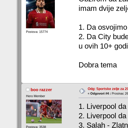
imam dvije zelj
1. Da osvojimo 
Postova: 15774
2. Da City bud
u ovih 10+ god
Dobra tema
Odg: Sportske zelje za 2
boo razzer
«
Odgovori #4 :
Prosinac 26
Hero Member
1. Liverpool da
2. Liverpool da
3. Salah - Zlatn
Postova: 3538