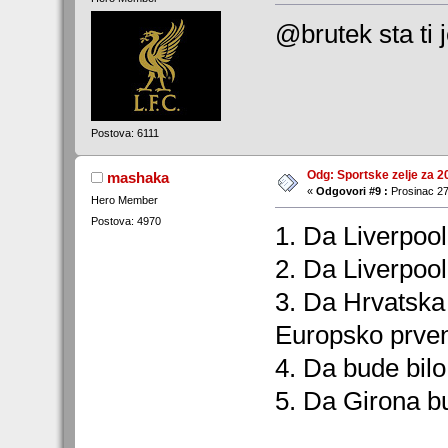
@brutek sta ti 
Postova: 6111
Odg: Sportske zelje za 2
mashaka
«
Odgovori #9 :
Prosinac 27
Hero Member
Postova: 4970
1. Da Liverpool
2. Da Liverpool
3. Da Hrvatska
Europsko prve
4. Da bude bil
5. Da Girona b