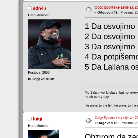
Odg: Sportske zelje za 2
adn4n
«
Odgovori #2 :
Prosinac 26
Hero Member
1 Da osvojimo
2 Da osvojimo
3 Da osvojimo
4 Da potpišemo 
5 Da Lallana o
Postova: 2658
In Klopp we trust!
Mo Salah, world class, but not ever
much every day.
He plays to the left, he plays to th
Odg: Sportske zelje za 2
luigi
«
Odgovori #3 :
Prosinac 26
Hero Member
Obzirom da zad