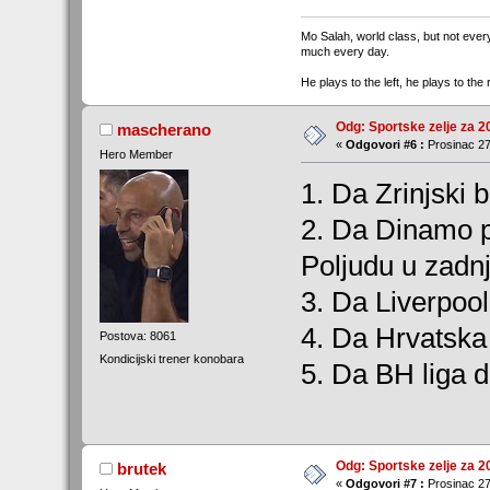
Mo Salah, world class, but not ever
much every day.
He plays to the left, he plays to th
Odg: Sportske zelje za 2
mascherano
«
Odgovori #6 :
Prosinac 27
Hero Member
1. Da Zrinjski 
2. Da Dinamo p
Poljudu u zadnj
3. Da Liverpoo
4. Da Hrvatska 
Postova: 8061
Kondicijski trener konobara
5. Da BH liga 
Odg: Sportske zelje za 2
brutek
«
Odgovori #7 :
Prosinac 27