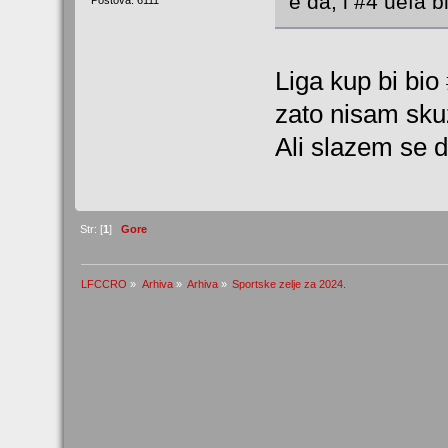
e da, i #4 uefa b
Postova: 6111
Liga kup bi bio
zato nisam sku
Ali slazem se d
Str: [
1
]
Gore
LFCCRO
»
Arhiva
»
Arhiva
»
Sportske zelje za 2024.