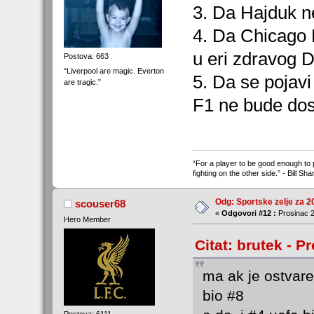
3. Da Hajduk n
4. Da Chicago 
u eri zdravog 
Postova: 663
“Liverpool are magic. Everton
5. Da se pojav
are tragic.”
F1 ne bude do
“For a player to be good enough to 
fighting on the other side.” - Bill Sha
Odg: Sportske zelje za 2
scouser68
«
Odgovori #12 :
Prosinac 2
Hero Member
Citat: brutek - P
ma ak je ostvaren
bio #8