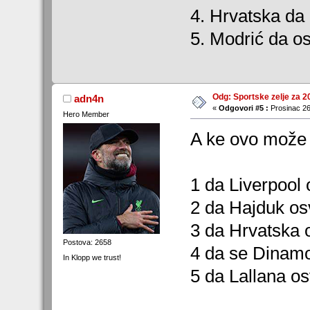
4. Hrvatska da
5. Modrić da os
Odg: Sportske zelje za 2
adn4n
«
Odgovori #5 :
Prosinac 26
Hero Member
A ke ovo može 
1 da Liverpool 
2 da Hajduk osv
3 da Hrvatska 
Postova: 2658
4 da se Dinamo
In Klopp we trust!
5 da Lallana os