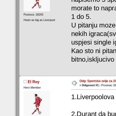
morate to napra
1 do 5.
Postova: 18293
Heart as big as Liverpool
U pitanju moze 
nekih igraca(sv
uspjesi single 
Kao sto ni pitan
bitno,iskljucivo 
Odg: Sportske zelje za 2
El Rey
«
Odgovori #1 :
Prosinac 26
Hero Member
1.Liverpoolova t
2.Durant da bu