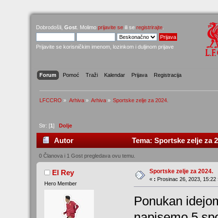
Dobrodošli,
Gost
. Molimo
prijavite se
ili se
registrirajte
.
Prijavite se korisničkim imenom, lozinkom i duljinom prijave
Forum
Pomoć
Traži
Kalendar
Prijava
Registracija
LFCCRO
»
Arhiva
»
Arhiva
»
Sportske zelje za 2024.
Str: [
1
]
Dolje
Autor
Tema: Sportske zelje za 2
0 Članova i 1 Gost pregledava ovu temu.
Sportske zelje za 2024.
El Rey
«
:
Prosinac 26, 2023, 15:22 
Hero Member
Ponukan idejom
napisemo 5 spo