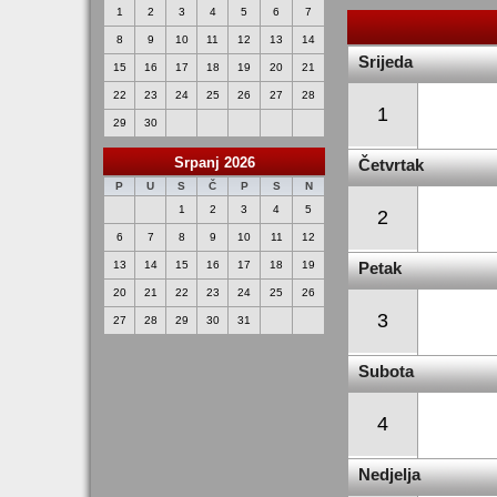
1
2
3
4
5
6
7
8
9
10
11
12
13
14
Srijeda
15
16
17
18
19
20
21
22
23
24
25
26
27
28
1
29
30
Srpanj 2026
Četvrtak
P
U
S
Č
P
S
N
1
2
3
4
5
2
6
7
8
9
10
11
12
13
14
15
16
17
18
19
Petak
20
21
22
23
24
25
26
3
27
28
29
30
31
Subota
4
Nedjelja