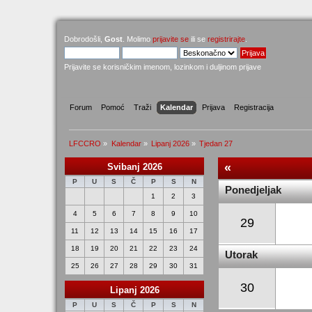
Dobrodošli,
Gost
. Molimo
prijavite se
ili se
registrirajte
.
Prijavite se korisničkim imenom, lozinkom i duljinom prijave
Forum
Pomoć
Traži
Kalendar
Prijava
Registracija
LFCCRO
»
Kalendar
»
Lipanj 2026
»
Tjedan 27
«
Svibanj 2026
P
U
S
Č
P
S
N
Ponedjeljak
1
2
3
4
5
6
7
8
9
10
29
11
12
13
14
15
16
17
18
19
20
21
22
23
24
Utorak
25
26
27
28
29
30
31
30
Lipanj 2026
P
U
S
Č
P
S
N