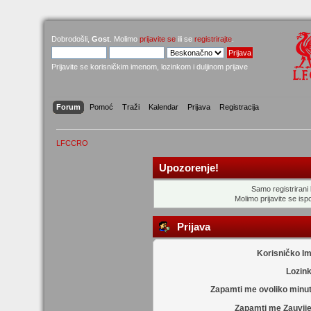
Dobrodošli,
Gost
. Molimo
prijavite se
ili se
registrirajte
.
Prijavite se korisničkim imenom, lozinkom i duljinom prijave
Forum
Pomoć
Traži
Kalendar
Prijava
Registracija
LFCCRO
Upozorenje!
Samo registrirani k
Molimo prijavite se ispo
Prijava
Korisničko I
Lozin
Zapamti me ovoliko minu
Zapamti me Zauvije