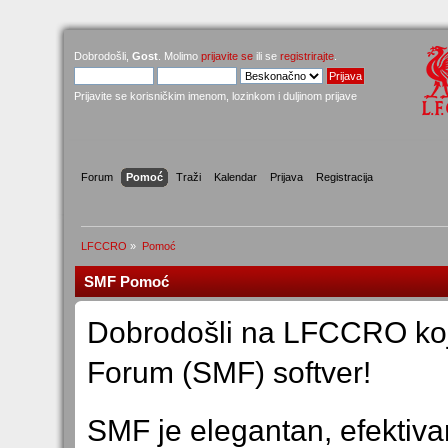
Dobrodošli,
Gost
. Molimo
prijavite se
ili se
registrirajte
.
Prijavite se korisničkim imenom, lozinkom i duljinom prijave
Forum
Pomoć
Traži
Kalendar
Prijava
Registracija
LFCCRO
»
Pomoć
SMF Pomoć
Dobrodošli na LFCCRO koj
Forum (SMF) softver!
SMF je elegantan, efektiva