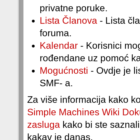
privatne poruke.
Lista Članova
- Lista čl
foruma.
Kalendar
- Korisnici mo
rođendane uz pomoć ka
Mogućnosti
- Ovdje je l
SMF- a.
Za više informacija kako ko
Simple Machines Wiki Dok
zasluga
kako bi ste saznal
kakav je danas.