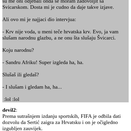
su me oni odjebali onda se moram zadovoljit sa
Svicarskom. Dosta mi je cudno da daje takve izjave.
Ali ovo mi je najjaci dio intervjua:
- Krv nije voda, u meni teče hrvatska krv. Evo, ja vam
slušam narodnu glazbu, a ne onu šta slušaju Švicarci.
Koju narodnu?
- Sandru Afriku! Super izgleda ha, ha.
Slušaš ili gledaš?
- I slušam i gledam ha, ha...
:lol :lol
devil2
:
Prema sutrašnjem izdanju sportskih, FIFA je odbila dati
dozvolu da Sertić zaigra za Hrvatsku i on je očigledno
izgubljen zauvijek.