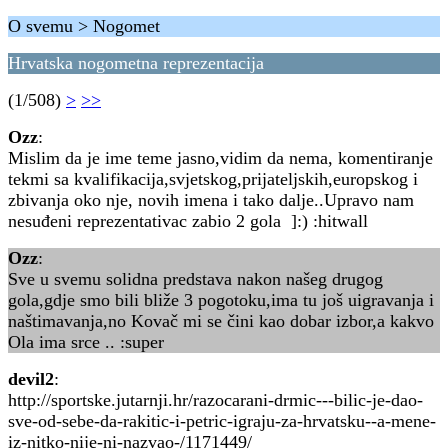
O svemu > Nogomet
Hrvatska nogometna reprezentacija
(1/508)
>
>>
Ozz
:
Mislim da je ime teme jasno,vidim da nema, komentiranje
tekmi sa kvalifikacija,svjetskog,prijateljskih,europskog i
zbivanja oko nje, novih imena i tako dalje..Upravo nam
nesuđeni reprezentativac zabio 2 gola ]:) :hitwall
Ozz
:
Sve u svemu solidna predstava nakon našeg drugog
gola,gdje smo bili bliže 3 pogotoku,ima tu još uigravanja i
naštimavanja,no Kovač mi se čini kao dobar izbor,a kakvo
Ola ima srce .. :super
devil2
:
http://sportske.jutarnji.hr/razocarani-drmic---bilic-je-dao-
sve-od-sebe-da-rakitic-i-petric-igraju-za-hrvatsku--a-mene-
iz-nitko-nije-ni-nazvao-/1171449/