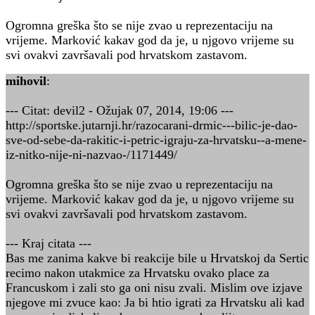
Ogromna greška što se nije zvao u reprezentaciju na
vrijeme. Marković kakav god da je, u njgovo vrijeme su
svi ovakvi završavali pod hrvatskom zastavom.
mihovil
:
--- Citat: devil2 - Ožujak 07, 2014, 19:06 ---
http://sportske.jutarnji.hr/razocarani-drmic---bilic-je-dao-
sve-od-sebe-da-rakitic-i-petric-igraju-za-hrvatsku--a-mene-
iz-nitko-nije-ni-nazvao-/1171449/
Ogromna greška što se nije zvao u reprezentaciju na
vrijeme. Marković kakav god da je, u njgovo vrijeme su
svi ovakvi završavali pod hrvatskom zastavom.
--- Kraj citata ---
Bas me zanima kakve bi reakcije bile u Hrvatskoj da Sertic
recimo nakon utakmice za Hrvatsku ovako place za
Francuskom i zali sto ga oni nisu zvali. Mislim ove izjave
njegove mi zvuce kao: Ja bi htio igrati za Hrvatsku ali kad