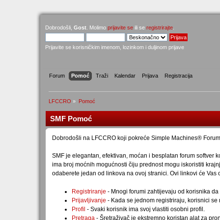
Dobrodošli,
Gost
. Molimo
prijavite se
ili se
registrirajte
.
Prijavite se korisničkim imenom, lozinkom i duljinom prijave
Forum
Pomoć
Traži
Kalendar
Prijava
Registracija
LFCCRO
»
Pomoć
SMF Pomoć
Dobrodošli na LFCCRO koji pokreće Simple Machines® Forum 
SMF je elegantan, efektivan, moćan i besplatan forum softver 
ima broj moćnih mogućnosti čiju prednost mogu iskoristiti kraj
odaberete jedan od linkova na ovoj stranici. Ovi linkovi će Va
Registriranje
- Mnogi forumi zahtijevaju od korisnika da s
Prijavljivanje
- Kada se jednom registriraju, korisnici se m
Profil
- Svaki korisnik ima svoj vlastiti osobni profil.
Pretraga
- Šretraživač je ekstremno koristan alat za pr