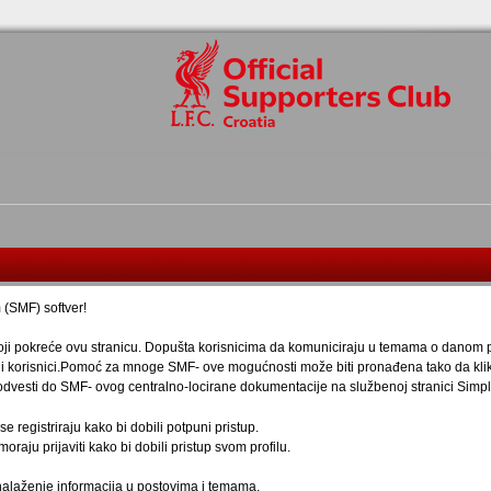
(SMF) softver!
koji pokreće ovu stranicu. Dopušta korisnicima da komuniciraju u temama o danom p
nji korisnici.Pomoć za mnoge SMF- ove mogućnosti može biti pronađena tako da klikn
s odvesti do SMF- ovog centralno-locirane dokumentacije na službenoj stranici Sim
e registriraju kako bi dobili potpuni pristup.
oraju prijaviti kako bi dobili pristup svom profilu.
onalaženje informacija u postovima i temama.