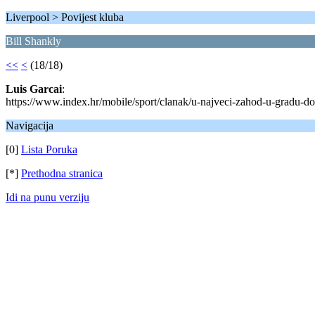
Liverpool > Povijest kluba
Bill Shankly
<<
<
(18/18)
Luis Garcai
:
https://www.index.hr/mobile/sport/clanak/u-najveci-zahod-u-gradu-d
Navigacija
[0]
Lista Poruka
[*]
Prethodna stranica
Idi na punu verziju