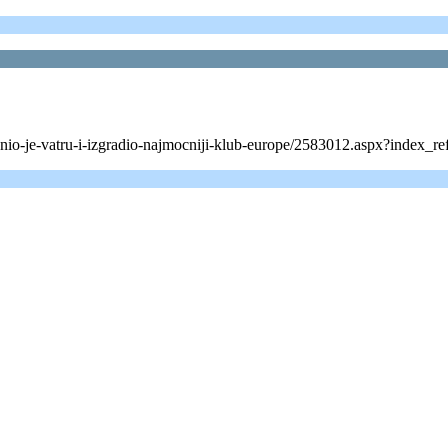
onio-je-vatru-i-izgradio-najmocniji-klub-europe/2583012.aspx?index_r