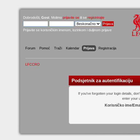
Dobrodošli,
Gost
. Molimo
prijavite se
ili se
registrirajte
.
Prijavite se korisničkim imenom, lozinkom i duljinom prijave
Forum
Pomoć
Traži
Kalendar
Prijava
Registracija
LFCCRO
Podsjetnik za autentifikaciju
If you've forgotten your login details, do
enter your
Korisničko ime/Ema