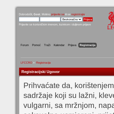
Dobrodošli,
Gost
. Molimo
prijavite se
ili se
registrirajte
.
Prijavite se korisničkim imenom, lozinkom i duljinom prijave
Forum
Pomoć
Traži
Kalendar
Prijava
Registracija
LFCCRO
»
Registracija
Registracijski Ugovor
Prihvaćate da, korištenjem
sadržaje koji su lažni, kleve
vulgarni, sa mržnjom, napad