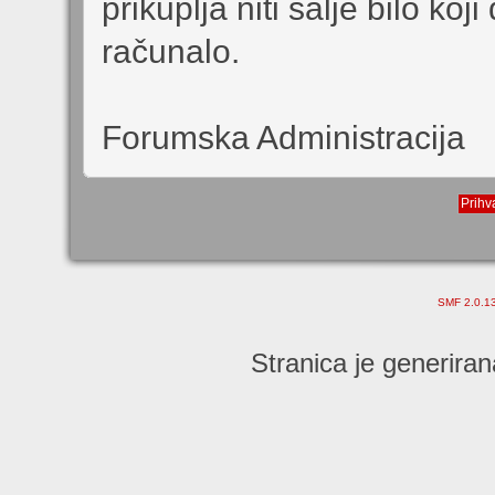
prikuplja niti šalje bilo ko
računalo.
Forumska Administracija
SMF 2.0.1
Stranica je generiran