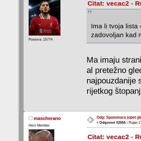
Citat: vecac2 - R
Ima li tvoja lis
zadovoljan kad m
Postova: 15774
Ma imaju stran
al pretežno g
najpouzdanije su
rijetkog štopanj
Odg: Spammara (opet glu
mascherano
«
Odgovori #2555 :
Rujan 17
Hero Member
Citat: vecac2 - R