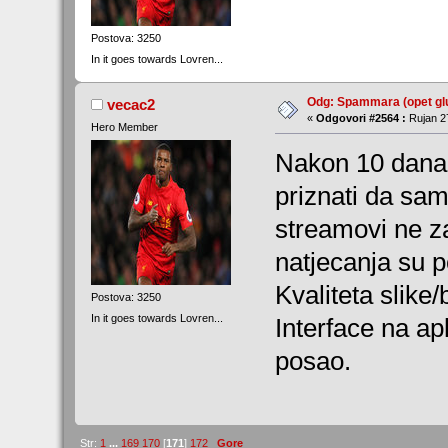
Postova: 3250
In it goes towards Lovren...
Odg: Spammara (opet glu
vecac2
«
Odgovori #2564 :
Rujan 27
Hero Member
Nakon 10 dana 
priznati da sam
streamovi ne za
natjecanja su p
Kvaliteta slike/b
Postova: 3250
In it goes towards Lovren...
Interface na apl
posao.
Str:
1
...
169
170
[
171
]
172
Gore