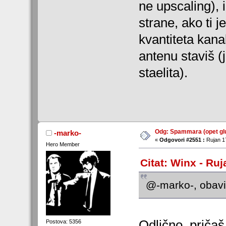
ne upscaling), 
strane, ako ti j
kvantiteta kana
antenu staviš (
staelita).
Odg: Spammara (opet glu
-marko-
«
Odgovori #2551 :
Rujan 17
Hero Member
Citat: Winx - Ruj
@-marko-, obav
Odlično, priča
Postova: 5356