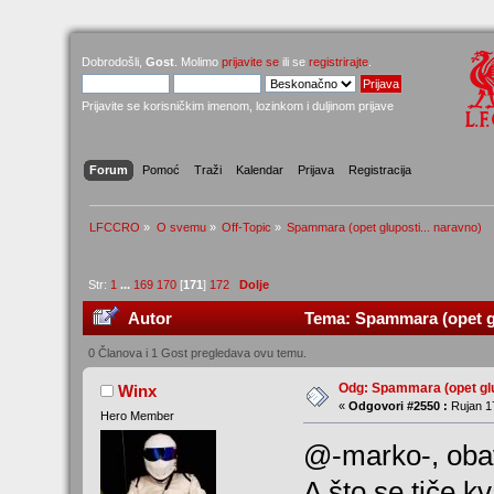
Dobrodošli,
Gost
. Molimo
prijavite se
ili se
registrirajte
.
Prijavite se korisničkim imenom, lozinkom i duljinom prijave
Forum
Pomoć
Traži
Kalendar
Prijava
Registracija
LFCCRO
»
O svemu
»
Off-Topic
»
Spammara (opet gluposti... naravno)
Str:
1
...
169
170
[
171
]
172
Dolje
Autor
Tema: Spammara (opet glu
0 Članova i 1 Gost pregledava ovu temu.
Odg: Spammara (opet glu
Winx
«
Odgovori #2550 :
Rujan 17
Hero Member
@-marko-, oba
A što se tiče kv