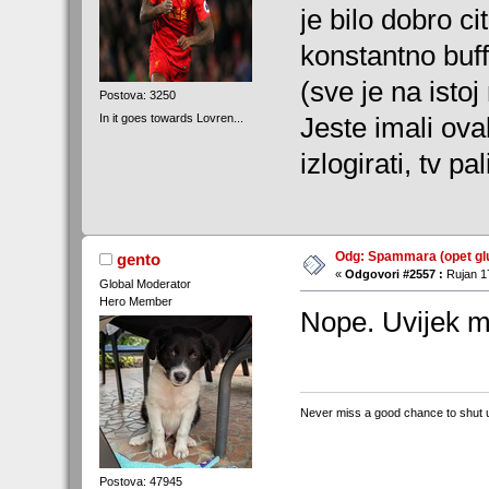
je bilo dobro ci
konstantno buf
(sve je na istoj
Postova: 3250
In it goes towards Lovren...
Jeste imali ov
izlogirati, tv p
Odg: Spammara (opet glu
gento
«
Odgovori #2557 :
Rujan 17
Global Moderator
Hero Member
Nope. Uvijek mi
Never miss a good chance to shut 
Postova: 47945