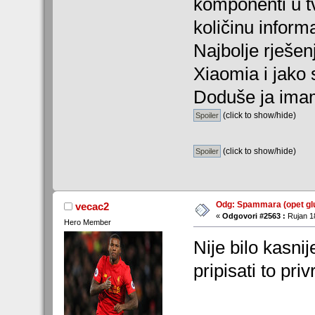
komponenti u t
količinu informa
Najbolje rješen
Xiaomia i jako
Doduše ja imam
(click to show/hide)
(click to show/hide)
Odg: Spammara (opet glu
vecac2
«
Odgovori #2563 :
Rujan 18
Hero Member
Nije bilo kasni
pripisati to pr