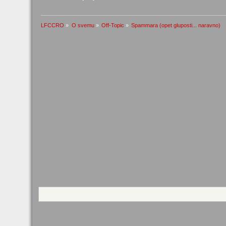
LFCCRO
»
O svemu
»
Off-Topic
»
Spammara (opet gluposti... naravno)