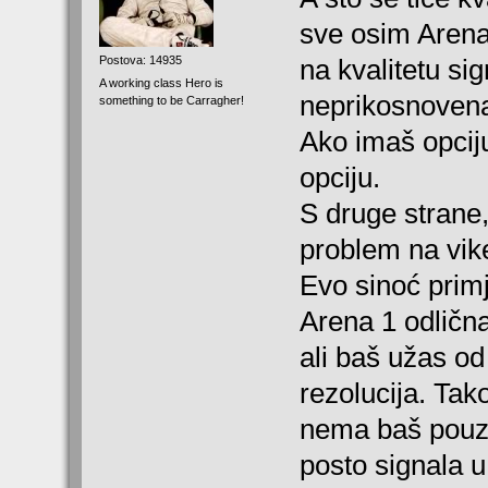
sve osim Arena
Postova: 14935
na kvalitetu sig
A working class Hero is
neprikosnoven
something to be Carragher!
Ako imaš opciju 
opciju.
S druge strane,
problem na vike
Evo sinoć primj
Arena 1 odlična
ali baš užas od 
rezolucija. Tako
nema baš pouz
posto signala u 