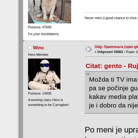
Never miss a good chance to shut 
Postova: 47945
I'm your huckleberry.
Odg: Spammara (opet glu
Winx
«
Odgovori #2562 :
Rujan 18
Hero Member
Citat: gento - Ru
Možda ti TV ima
pa se počinje g
Postova: 14935
kakav media pla
A working class Hero is
je i dobro da nije
something to be Carragher!
Po meni je upra