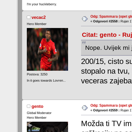
I'm your huckleberry.
Odg: Spammara (opet glu
vecac2
«
Odgovori #2558 :
Rujan 17
Hero Member
Citat: gento - Ru
Nope. Uvijek mi 
200/15, cisto s
stopalo na tvu, 
Postova: 3250
veceras zajebav
In it goes towards Lovren...
Odg: Spammara (opet glu
gento
«
Odgovori #2559 :
Rujan 17
Global Moderator
Hero Member
Možda ti TV im