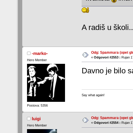
A radiš u školi
Odg: Spammara (opet glu
-marko-
«
Odgovori #2553 :
Rujan 17
Hero Member
Davno je bilo 
Say what again!
Postova: 5356
Odg: Spammara (opet glu
luigi
«
Odgovori #2554 :
Rujan 17
Hero Member