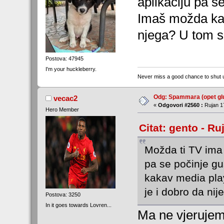
aplikaciju pa 
Imaš možda ka
njega? U tom sl
Postova: 47945
I'm your huckleberry.
Never miss a good chance to shut 
Odg: Spammara (opet glu
vecac2
«
Odgovori #2560 :
Rujan 17
Hero Member
Citat: gento - Ru
Možda ti TV ima
pa se počinje g
kakav media pla
je i dobro da nije
Postova: 3250
In it goes towards Lovren...
Ma ne vjerujem,