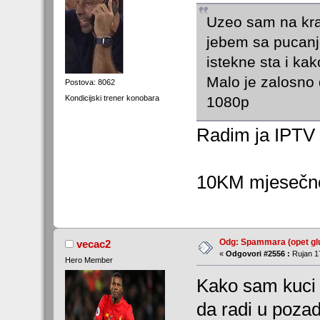
Uzeo sam na kraj
jebem sa pucanje
istekne sta i kak
Malo je zalosno 
Postova: 8062
Kondicijski trener konobara
1080p
Radim ja IPTV a
10KM mjesečno
Odg: Spammara (opet glu
vecac2
«
Odgovori #2556 :
Rujan 17
Hero Member
Kako sam kuci 
da radi u pozadi