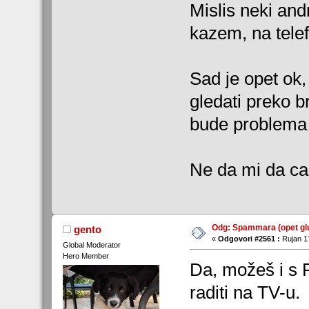
Mislis neki andr
kazem, na telef
Sad je opet ok,
gledati preko b
bude problema 
Ne da mi da ca
Odg: Spammara (opet glu
gento
«
Odgovori #2561 :
Rujan 17
Global Moderator
Hero Member
Da, možeš i s P
raditi na TV-u.