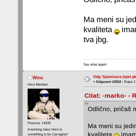
Ma meni su jedi
kvaliteta
imam
tva jbg.
Say what again!
Odg: Spammara (opet glu
Winx
«
Odgovori #2552 :
Rujan 17
Hero Member
Citat: -marko- - 
Odlično, pričaš 
Postova: 14935
Ma meni su jedini
A working class Hero is
kvaliteta
imam
something to be Carragher!