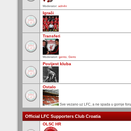
Moderator:
adn4n
Igrači
Transferi
Moderatori:
gento
,
Gerro
Povijest kluba
Ostalo
Sve vezano uz LFC, a ne spada u gornje for
Official LFC Supporters Club Croatia
OLSC HR