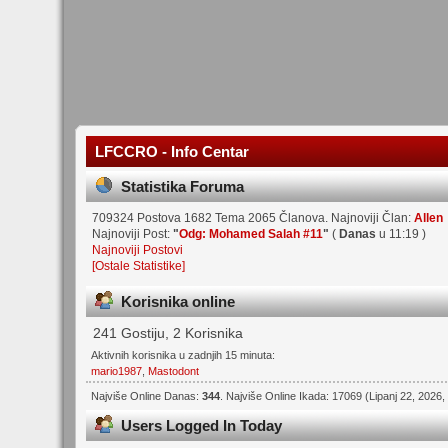
LFCCRO - Info Centar
Statistika Foruma
709324 Postova 1682 Tema 2065 Članova. Najnoviji Član:
Allen
Najnoviji Post:
"
Odg: Mohamed Salah #11
"
(
Danas
u 11:19 )
Najnoviji Postovi
[Ostale Statistike]
Korisnika online
241 Gostiju, 2 Korisnika
Aktivnih korisnika u zadnjih 15 minuta:
mario1987
,
Mastodont
Najviše Online Danas:
344
. Najviše Online Ikada: 17069 (Lipanj 22, 2026,
Users Logged In Today