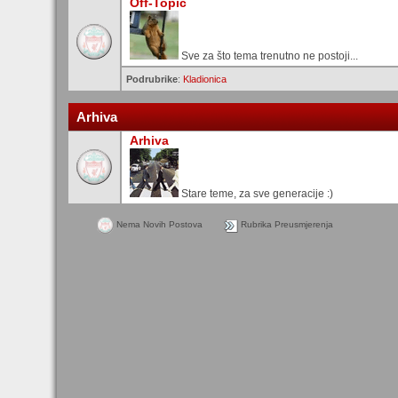
Off-Topic
Sve za što tema trenutno ne postoji...
Podrubrike
:
Kladionica
Arhiva
Arhiva
Stare teme, za sve generacije :)
Nema Novih Postova
Rubrika Preusmjerenja