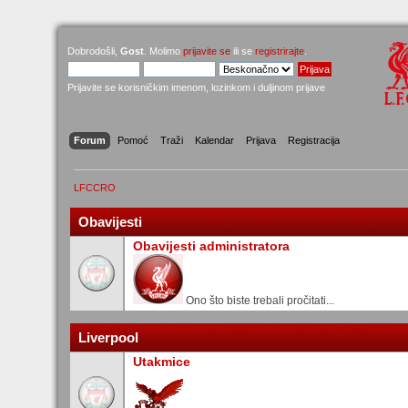
Dobrodošli,
Gost
. Molimo
prijavite se
ili se
registrirajte
.
Prijavite se korisničkim imenom, lozinkom i duljinom prijave
Forum
Pomoć
Traži
Kalendar
Prijava
Registracija
LFCCRO
Obavijesti
Obavijesti administratora
Ono što biste trebali pročitati...
Liverpool
Utakmice