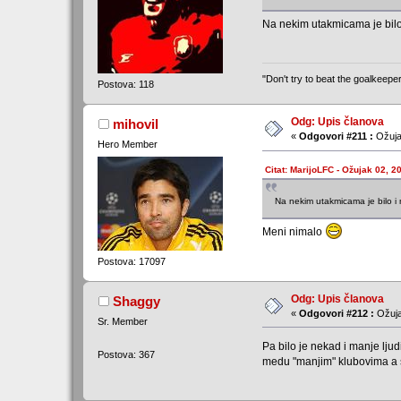
Na nekim utakmicama je bilo 
"Don't try to beat the goalkeep
Postova: 118
Odg: Upis članova
mihovil
«
Odgovori #211 :
Ožuja
Hero Member
Citat: MarijoLFC - Ožujak 02, 2
Na nekim utakmicama je bilo i 
Meni nimalo
Postova: 17097
Odg: Upis članova
Shaggy
«
Odgovori #212 :
Ožuja
Sr. Member
Pa bilo je nekad i manje ljud
Postova: 367
medu "manjim" klubovima a sla