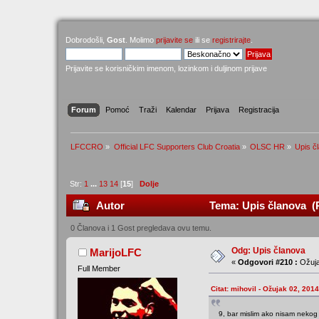
Dobrodošli,
Gost
. Molimo
prijavite se
ili se
registrirajte
.
Prijavite se korisničkim imenom, lozinkom i duljinom prijave
Forum
Pomoć
Traži
Kalendar
Prijava
Registracija
LFCCRO
»
Official LFC Supporters Club Croatia
»
OLSC HR
»
Upis č
Str:
1
...
13
14
[
15
]
Dolje
Autor
Tema: Upis članova (P
0 Članova i 1 Gost pregledava ovu temu.
Odg: Upis članova
MarijoLFC
«
Odgovori #210 :
Ožuja
Full Member
Citat: mihovil - Ožujak 02, 2014
9, bar mislim ako nisam neko