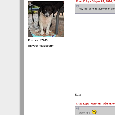
Citat: Zoky - Ožujak 04, 2014, 
Ne, radi se o zdravstvenim pr
Postova: 47945
I'm your huckleberry.
šala
Citat: Lepa_Henrikh - Ožujak 0
drzim fige