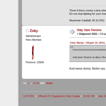
"Even if there comes a time whe
Do not stop fighting for your fre
Muammar Gaddafi, 06.10.2011
Odg: Upis članova
Zoky
«
Odgovori #221 :
Ožuja
Administrator
Hero Member
Citat: Marijo - Ožujak 13, 2014,
uuuuuuuuuuuuuuuuuuaaaaaaa
vrati pare Zorane za djecu Hr
Postova: 12606
Kod mene doma. Molim vas za
Str:
1
...
13
14
[
15
]
Gore
LFCCRO
»
Official LFC Supporters Club Croatia
»
OLSC HR
»
Upis č