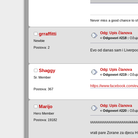
Never miss a good chance to sh
Odg: Upis članova
grraffitti
«
Odgovori #218 :
Ožuja
Newbie
Postova: 2
Evo od danas sam i Liverpo
Odg: Upis članova
Shaggy
«
Odgovori #219 :
Ožuja
Sr. Member
https://www.facebook.com/
Postova: 367
Odg: Upis članova
Marijo
«
Odgovori #220 :
Ožuja
Hero Member
Postova: 19182
uuuuuuuuuuuuuuuuuuaaaaaa
vrati pare Zorane za djecu 