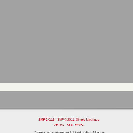
SMF 2.0.13
|
SMF © 2011
,
Simple Machines
XHTML
RSS
WAP2
Stranica je generirana za 1.13 sekundi uz 19 upita.