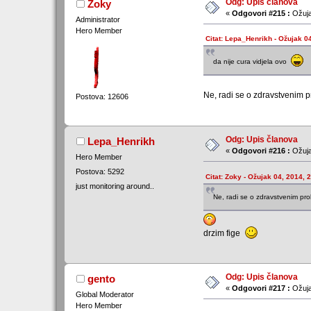
Odg: Upis članova
Zoky
«
Odgovori #215 :
Ožuja
Administrator
Hero Member
Citat: Lepa_Henrikh - Ožujak 0
da nije cura vidjela ovo
Ne, radi se o zdravstvenim 
Postova: 12606
Odg: Upis članova
Lepa_Henrikh
«
Odgovori #216 :
Ožuja
Hero Member
Postova: 5292
Citat: Zoky - Ožujak 04, 2014, 
just monitoring around..
Ne, radi se o zdravstvenim pr
drzim fige
Odg: Upis članova
gento
«
Odgovori #217 :
Ožuja
Global Moderator
Hero Member