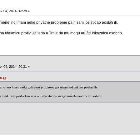
k 04, 2014, 18:29 »
 mene, no imam neke privatne probleme pa nisam još stigao poslati ih.
ći na utakmicu protiv Uniteda u Trnje da mu mogu uručiti iskaznicu osobno.
k 04, 2014, 20:31 »
18:29
ene, no imam neke privatne probleme pa nisam još stigao poslati ih.
 na utakmicu protiv Uniteda u Trnje da mu mogu uručiti iskaznicu osobno.