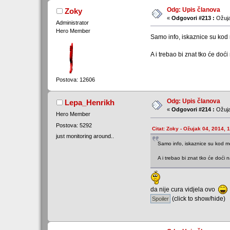
Odg: Upis članova
Zoky
«
Odgovori #213 :
Ožuja
Administrator
Hero Member
Samo info, iskaznice su kod
A i trebao bi znat tko će do
Postova: 12606
Odg: Upis članova
Lepa_Henrikh
«
Odgovori #214 :
Ožuja
Hero Member
Postova: 5292
Citat: Zoky - Ožujak 04, 2014, 
just monitoring around..
Samo info, iskaznice su kod m
A i trebao bi znat tko će doći
da nije cura vidjela ovo
(click to show/hide)