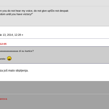
n you do not hear my voice, do not give up!Do not despair.
edom until you have victory!"
k 13, 2014, 12:28 »
 12:05
aaaaaaaaaaa di su kartice?
vatske
 još malo strpljenja.
lanova