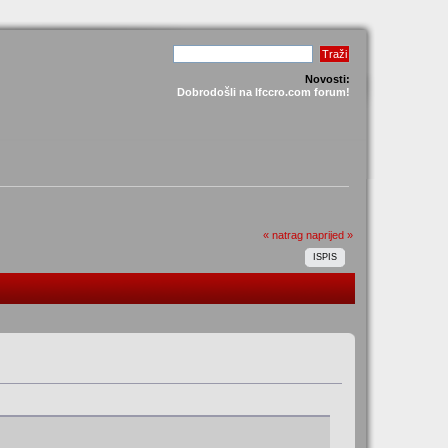
Novosti:
Dobrodošli na lfccro.com forum!
« natrag
naprijed »
ISPIS