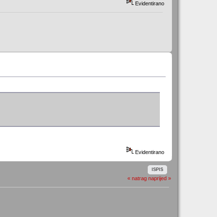
Evidentirano
Evidentirano
ISPIS
« natrag
naprijed »