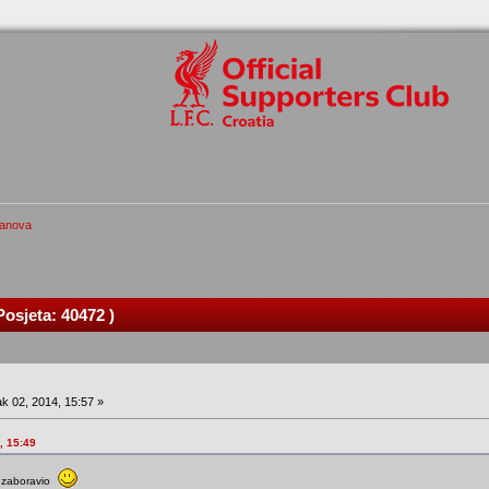
lanova
osjeta: 40472 )
k 02, 2014, 15:57 »
, 15:49
g zaboravio