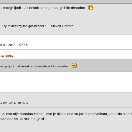
i manje ljudi... ali nekak sumnjam da je bilo dosadno.
er. Try to destroy the goalkeeper." — Steven Gerrard
k 02, 2014, 15:57 »
014, 15:57
manje ljudi... ali nekak sumnjam da je bilo dosadno.
k 02, 2014, 18:02 »
i, al ovo nije banalna tekma...ovo je bila tekma sa jakim protivnikom, kao i sta se 
b odaziv...al sta je tu je xD