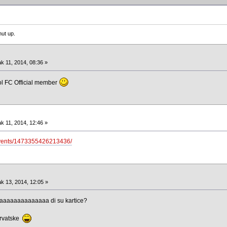
ut up.
k 11, 2014, 08:36 »
ol FC Official member
k 11, 2014, 12:46 »
events/1473355426213436/
k 13, 2014, 12:05 »
aaaaaaaaaaaa di su kartice?
Hrvatske