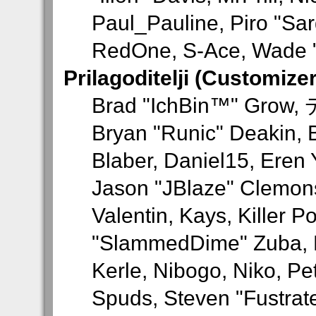
Paul_Pauline, Piro "Sar
RedOne, S-Ace, Wade "
Prilagoditelji (Customize
Brad "IchBin™" Grow,
Bryan "Runic" Deakin, 
Blaber, Daniel15, Eren
Jason "JBlaze" Clemons
Valentin, Kays, Killer P
"SlammedDime" Zuba, 
Kerle, Nibogo, Niko, Pet
Spuds, Steven "Fustrat