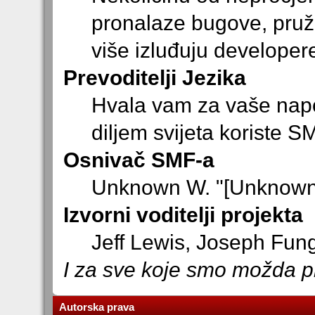
pronalaze bugove, pruža
više izluđuju developer
Prevoditelji Jezika
Hvala vam za vaše napo
diljem svijeta koriste S
Osnivač SMF-a
Unknown W. "[Unknown]
Izvorni voditelji projekta
Jeff Lewis, Joseph Fun
I za sve koje smo možda pr
Autorska prava