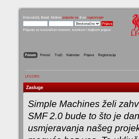
Dobrodošli,
Gost
. Molimo
prijavite se
ili se
registrirajte
.
Prijavite se korisničkim imenom, lozinkom i duljinom prijave
Forum
Pomoć
Traži
Kalendar
Prijava
Registracija
LFCCRO
Zasluge
Simple Machines želi zahva
SMF 2.0 bude to što je dan
usmjeravanja našeg projekta