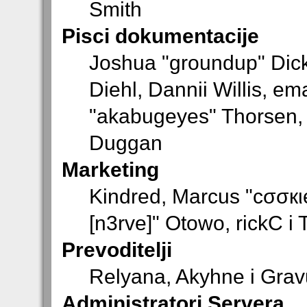
Smith
Pisci dokumentacije
Joshua "groundup" Dick
Diehl, Dannii Willis, 
"akabugeyes" Thorsen, J
Duggan
Marketing
Kindred, Marcus "cσσкι
[n3rve]" Otowo, rickC i
Prevoditelji
Relyana, Akyhne i Gra
Administratori Servera