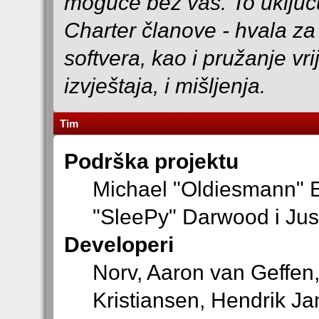
moguće bez vas. To uključ
Charter članove - hvala za 
softvera, kao i pružanje vr
izvještaja, i mišljenja.
Tim
Podrška projektu
Michael "Oldiesmann" 
"SleePy" Darwood i Jus
Developeri
Norv, Aaron van Geffen,
Kristiansen, Hendrik Ja