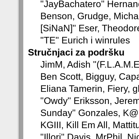
"JayBachatero" Hernand
Benson, Grudge, Michae
[SiNaN]" Eser, Theodore
"TE" Eurich i winrules
Stručnjaci za podršku
JimM, Adish "(F.L.A.M.E.
Ben Scott, Bigguy, Ca
Eliana Tamerin, Fiery, 
"Owdy" Eriksson, Jeremy
Sunday" Gonzales, K@,
KGIII, Kill Em All, Matt
"Illori" Davis, MrPhil, N